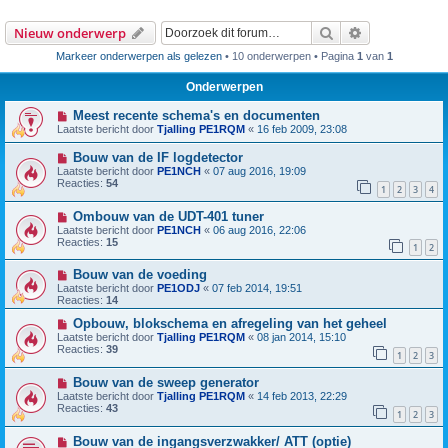
Zoek
Uitgebreid z
Nieuw onderwerp
Markeer onderwerpen als gelezen
• 10 onderwerpen • Pagina
1
van
1
Onderwerpen
Meest recente schema's en documenten
Laatste bericht door
Tjalling PE1RQM
«
16 feb 2009, 23:08
Bouw van de IF logdetector
Laatste bericht door
PE1NCH
«
07 aug 2016, 19:09
Reacties:
54
1
2
3
4
Ombouw van de UDT-401 tuner
Laatste bericht door
PE1NCH
«
06 aug 2016, 22:06
Reacties:
15
1
2
Bouw van de voeding
Laatste bericht door
PE1ODJ
«
07 feb 2014, 19:51
Reacties:
14
Opbouw, blokschema en afregeling van het geheel
Laatste bericht door
Tjalling PE1RQM
«
08 jan 2014, 15:10
Reacties:
39
1
2
3
Bouw van de sweep generator
Laatste bericht door
Tjalling PE1RQM
«
14 feb 2013, 22:29
Reacties:
43
1
2
3
Bouw van de ingangsverzwakker/ ATT (optie)