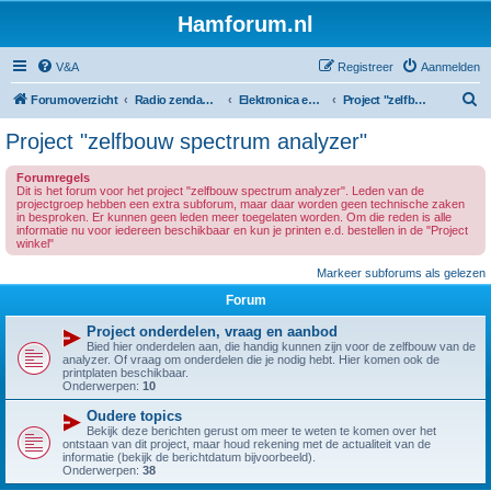
Hamforum.nl
V&A
Registreer
Aanmelden
Z
Forumoverzicht
Radio zendamateur, luisteramateur en elektronica zelfbouw
Elektronica en zelfbouw
Project "zelfbouw spectrum analyzer"
o
Project "zelfbouw spectrum analyzer"
e
Forumregels
k
Dit is het forum voor het project "zelfbouw spectrum analyzer". Leden van de
projectgroep hebben een extra subforum, maar daar worden geen technische zaken
in besproken. Er kunnen geen leden meer toegelaten worden. Om die reden is alle
informatie nu voor iedereen beschikbaar en kun je printen e.d. bestellen in de "Project
winkel"
Markeer subforums als gelezen
Forum
Project onderdelen, vraag en aanbod
Bied hier onderdelen aan, die handig kunnen zijn voor de zelfbouw van de
analyzer. Of vraag om onderdelen die je nodig hebt. Hier komen ook de
printplaten beschikbaar.
Onderwerpen:
10
Oudere topics
Bekijk deze berichten gerust om meer te weten te komen over het
ontstaan van dit project, maar houd rekening met de actualiteit van de
informatie (bekijk de berichtdatum bijvoorbeeld).
Onderwerpen:
38