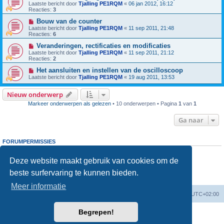
Laatste bericht door
Tjalling PE1RQM
«
06 jan 2012, 16:12
Reacties:
3
Bouw van de counter
Laatste bericht door
Tjalling PE1RQM
«
11 sep 2011, 21:48
Reacties:
6
Veranderingen, rectificaties en modificaties
Laatste bericht door
Tjalling PE1RQM
«
11 sep 2011, 21:12
Reacties:
2
Het aansluiten en instellen van de oscilloscoop
Laatste bericht door
Tjalling PE1RQM
«
19 aug 2011, 13:53
Nieuw onderwerp
Markeer onderwerpen als gelezen
• 10 onderwerpen • Pagina
1
van
1
Ga naar
FORUMPERMISSIES
Je
kunt niet
nieuwe berichten plaatsen in dit forum
Je
kunt niet
reageren op onderwerpen in dit forum
Deze website maakt gebruik van cookies om de
Je
kunt niet
je eigen berichten wijzigen in dit forum
beste surfervaring te kunnen bieden.
Je
kunt niet
je eigen berichten verwijderen in dit forum
Je
kunt geen
bijlagen plaatsen in dit forum
Meer informatie
Forumoverzicht
Verwijder cookies
Alle tijden zijn
UTC+02:00
Begrepen!
Powered by
phpBB
® Forum Software © phpBB Limited
Nederlandse vertaling door
phpBB.nl
.