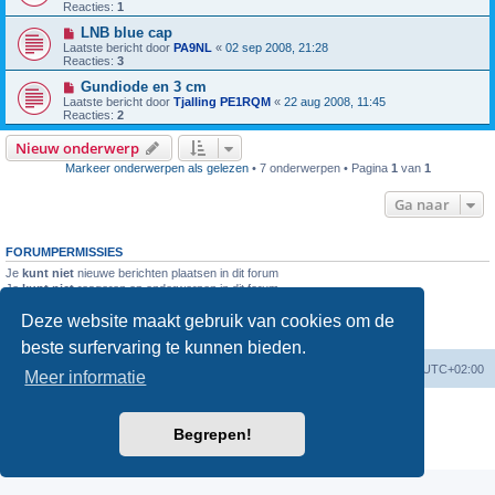
Reacties:
1
LNB blue cap
Laatste bericht door
PA9NL
«
02 sep 2008, 21:28
Reacties:
3
Gundiode en 3 cm
Laatste bericht door
Tjalling PE1RQM
«
22 aug 2008, 11:45
Reacties:
2
Nieuw onderwerp
Markeer onderwerpen als gelezen
• 7 onderwerpen • Pagina
1
van
1
Ga naar
FORUMPERMISSIES
Je
kunt niet
nieuwe berichten plaatsen in dit forum
Je
kunt niet
reageren op onderwerpen in dit forum
Je
kunt niet
je eigen berichten wijzigen in dit forum
Deze website maakt gebruik van cookies om de
Je
kunt niet
je eigen berichten verwijderen in dit forum
Je
kunt geen
bijlagen plaatsen in dit forum
beste surfervaring te kunnen bieden.
Forumoverzicht
Verwijder cookies
Alle tijden zijn
UTC+02:00
Meer informatie
Powered by
phpBB
® Forum Software © phpBB Limited
Nederlandse vertaling door
phpBB.nl
.
Begrepen!
Privacy
|
Gebruikersvoorwaarden