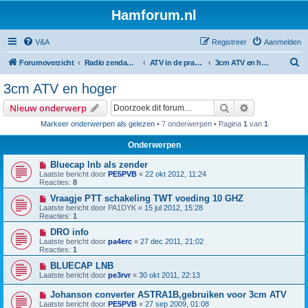
Hamforum.nl
V&A
Registreer
Aanmelden
Z
Forumoverzicht
Radio zendamateur, luisteramateur en elektronica zelfbouw
ATV in de praktijk en zelfbouw
3cm ATV en hoger
o
3cm ATV en hoger
e
Zoek
Uitgebreid z
Nieuw onderwerp
k
Markeer onderwerpen als gelezen
• 7 onderwerpen • Pagina
1
van
1
Onderwerpen
Bluecap lnb als zender
Laatste bericht door
PE5PVB
«
22 okt 2012, 11:24
Reacties:
8
Vraagje PTT schakeling TWT voeding 10 GHZ
Laatste bericht door
PA1DYK
«
15 jul 2012, 15:28
Reacties:
1
DRO info
Laatste bericht door
pa4erc
«
27 dec 2011, 21:02
Reacties:
1
BLUECAP LNB
Laatste bericht door
pe3rvr
«
30 okt 2011, 22:13
Johanson converter ASTRA1B,gebruiken voor 3cm ATV
Laatste bericht door
PE5PVB
«
27 sep 2009, 01:08