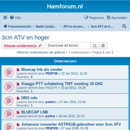
Hamforum.nl
V&A
Registreer
Aanmelden
Z
Forumoverzicht
Radio zendamateur, luisteramateur en elektronica zelfbouw
ATV in de praktijk en zelfbouw
3cm ATV en hoger
o
3cm ATV en hoger
e
Zoek
Uitgebreid z
Nieuw onderwerp
k
Markeer onderwerpen als gelezen
• 7 onderwerpen • Pagina
1
van
1
Onderwerpen
Bluecap lnb als zender
Laatste bericht door
PE5PVB
«
22 okt 2012, 11:24
Reacties:
8
Vraagje PTT schakeling TWT voeding 10 GHZ
Laatste bericht door
PA1DYK
«
15 jul 2012, 15:28
Reacties:
1
DRO info
Laatste bericht door
pa4erc
«
27 dec 2011, 21:02
Reacties:
1
BLUECAP LNB
Laatste bericht door
pe3rvr
«
30 okt 2011, 22:13
Johanson converter ASTRA1B,gebruiken voor 3cm ATV
Laatste bericht door
PE5PVB
«
27 sep 2009, 01:08