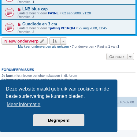
Reacties:
1
LNB blue cap
Laatste bericht door
PA9NL
«
02 sep 2008, 21:28
Reacties:
3
Gundiode en 3 cm
Laatste bericht door
Tjalling PE1RQM
«
22 aug 2008, 11:45
Reacties:
2
Nieuw onderwerp
Markeer onderwerpen als gelezen
• 7 onderwerpen • Pagina
1
van
1
Ga naar
FORUMPERMISSIES
Je
kunt niet
nieuwe berichten plaatsen in dit forum
Je
kunt niet
reageren op onderwerpen in dit forum
Je
kunt niet
je eigen berichten wijzigen in dit forum
Deze website maakt gebruik van cookies om de
Je
kunt niet
je eigen berichten verwijderen in dit forum
Je
kunt geen
bijlagen plaatsen in dit forum
beste surfervaring te kunnen bieden.
Forumoverzicht
Verwijder cookies
Alle tijden zijn
UTC+02:00
Meer informatie
Powered by
phpBB
® Forum Software © phpBB Limited
Nederlandse vertaling door
phpBB.nl
.
Begrepen!
Privacy
|
Gebruikersvoorwaarden