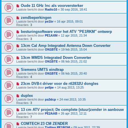
Oude 11 GHz lnc als voorversterker
Laatste bericht door
Radio10
«
30 sep 2016, 18:41
zendbeperkingen
Laatste bericht door
pe1br
«
16 apr 2015, 09:01
Reacties:
3
besturingsoftware voor het ATV "PE1RKM" ontwerp
Laatste bericht door
PE1AXM
«
12 apr 2015, 21:34
Reacties:
3
13cm Cal Amp Integrated Antenna Down Converter
Laatste bericht door
ON1BTE
«
19 feb 2015, 15:04
13cm MMDS Integrated Down Converter
Laatste bericht door
ON1BTE
«
06 feb 2015, 21:02
Siemens UMTS eindtrap
Laatste bericht door
ON1BTE
«
06 feb 2015, 20:40
Reacties:
4
23cm DVB-t driver voor de rtl2832U dongles
Laatste bericht door
pe5jw
«
14 aug 2013, 13:25
duplex
Laatste bericht door
pa3dcp
«
24 mei 2013, 10:35
Reacties:
3
13 cm ATV project; De complete (stuur)zender in aanbouw
Laatste bericht door
PE2AAB
«
26 apr 2013, 12:11
Reacties:
7
COMTECH 23 CM ZENDER
Laatste bericht door
Tjalling PE1RQM
«
09 aug 2011, 22:39