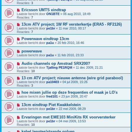
Reacties:
3
Ericsson UMTS eindtrap
Laatste bericht door
ON1BTE
«
06 aug 2010, 18:49
Reacties:
7
13cm ATV project; 1W RF versterkertje (ERA5 - RF2126)
Laatste bericht door
pe1br
«
11 mar 2010, 00:17
Reacties:
7
Powerwave eindtrap 13cm
Laatste bericht door
pa1u
«
20 feb 2010, 16:46
powerwave
Laatste bericht door
pa1u
«
11 feb 2010, 23:33
Audio channels op Amstrad SRX200?
Laatste bericht door
Tjalling PE1RQM
«
11 dec 2009, 21:21
Reacties:
10
13 cm ATV project; nieuwe antenne (wire grid parabool)
Laatste bericht door
pa10403
«
04 jul 2009, 15:26
Reacties:
3
hoe mixen jullie op deze frequenties of maak je LO's
Laatste bericht door
fred101
«
23 jun 2009, 20:47
13cm eindtrap Piet Kwakkelstein
Laatste bericht door
pe1br
«
22 mei 2009, 08:29
Ervaringen met EME103 MiniKits RX voorversterker
Laatste bericht door
pe1br
«
04 mei 2009, 13:53
Reacties:
10
kabel lengtes/staande golven