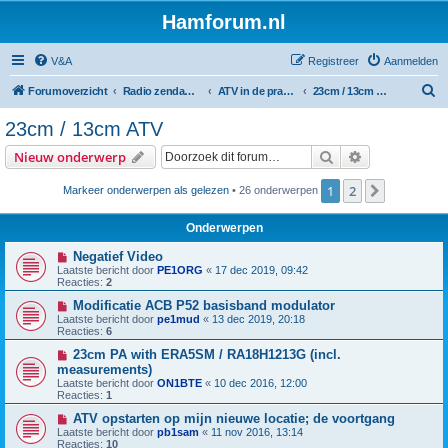
Hamforum.nl
V&A
Registreer
Aanmelden
Z
Forumoverzicht
Radio zendamateur, luisteramateur en elektronica zelfbouw
ATV in de praktijk en zelfbouw
23cm / 13cm ATV
o
23cm / 13cm ATV
e
Zoek
Uitgebreid z
Nieuw onderwerp
k
1
2
Volgende
Markeer onderwerpen als gelezen
• 26 onderwerpen
Onderwerpen
Negatief Video
Laatste bericht door
PE1ORG
«
17 dec 2019, 09:42
Reacties:
2
Modificatie ACB P52 basisband modulator
Laatste bericht door
pe1mud
«
13 dec 2019, 20:18
Reacties:
6
23cm PA with ERA5SM / RA18H1213G (incl.
measurements)
Laatste bericht door
ON1BTE
«
10 dec 2016, 12:00
Reacties:
1
ATV opstarten op mijn nieuwe locatie; de voortgang
Laatste bericht door
pb1sam
«
11 nov 2016, 13:14
Reacties:
10