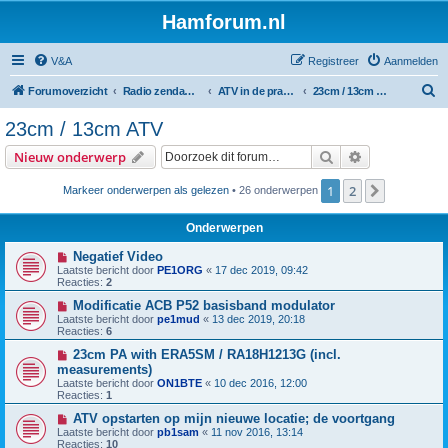
Hamforum.nl
V&A
Registreer
Aanmelden
Z
Forumoverzicht
Radio zendamateur, luisteramateur en elektronica zelfbouw
ATV in de praktijk en zelfbouw
23cm / 13cm ATV
o
23cm / 13cm ATV
e
Zoek
Uitgebreid z
Nieuw onderwerp
k
1
2
Volgende
Markeer onderwerpen als gelezen
• 26 onderwerpen
Onderwerpen
Negatief Video
Laatste bericht door
PE1ORG
«
17 dec 2019, 09:42
Reacties:
2
Modificatie ACB P52 basisband modulator
Laatste bericht door
pe1mud
«
13 dec 2019, 20:18
Reacties:
6
23cm PA with ERA5SM / RA18H1213G (incl.
measurements)
Laatste bericht door
ON1BTE
«
10 dec 2016, 12:00
Reacties:
1
ATV opstarten op mijn nieuwe locatie; de voortgang
Laatste bericht door
pb1sam
«
11 nov 2016, 13:14
Reacties:
10