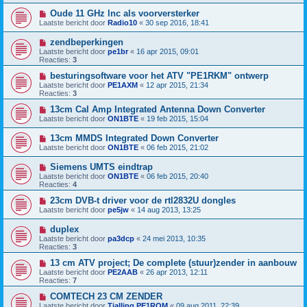
Oude 11 GHz lnc als voorversterker
Laatste bericht door
Radio10
«
30 sep 2016, 18:41
zendbeperkingen
Laatste bericht door
pe1br
«
16 apr 2015, 09:01
Reacties:
3
besturingsoftware voor het ATV "PE1RKM" ontwerp
Laatste bericht door
PE1AXM
«
12 apr 2015, 21:34
Reacties:
3
13cm Cal Amp Integrated Antenna Down Converter
Laatste bericht door
ON1BTE
«
19 feb 2015, 15:04
13cm MMDS Integrated Down Converter
Laatste bericht door
ON1BTE
«
06 feb 2015, 21:02
Siemens UMTS eindtrap
Laatste bericht door
ON1BTE
«
06 feb 2015, 20:40
Reacties:
4
23cm DVB-t driver voor de rtl2832U dongles
Laatste bericht door
pe5jw
«
14 aug 2013, 13:25
duplex
Laatste bericht door
pa3dcp
«
24 mei 2013, 10:35
Reacties:
3
13 cm ATV project; De complete (stuur)zender in aanbouw
Laatste bericht door
PE2AAB
«
26 apr 2013, 12:11
Reacties:
7
COMTECH 23 CM ZENDER
Laatste bericht door
Tjalling PE1RQM
«
09 aug 2011, 22:39