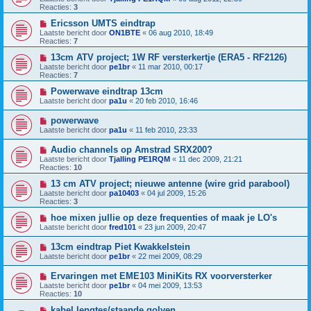
Reacties:
3
Ericsson UMTS eindtrap
Laatste bericht door
ON1BTE
«
06 aug 2010, 18:49
Reacties:
7
13cm ATV project; 1W RF versterkertje (ERA5 - RF2126)
Laatste bericht door
pe1br
«
11 mar 2010, 00:17
Reacties:
7
Powerwave eindtrap 13cm
Laatste bericht door
pa1u
«
20 feb 2010, 16:46
powerwave
Laatste bericht door
pa1u
«
11 feb 2010, 23:33
Audio channels op Amstrad SRX200?
Laatste bericht door
Tjalling PE1RQM
«
11 dec 2009, 21:21
Reacties:
10
13 cm ATV project; nieuwe antenne (wire grid parabool)
Laatste bericht door
pa10403
«
04 jul 2009, 15:26
Reacties:
3
hoe mixen jullie op deze frequenties of maak je LO's
Laatste bericht door
fred101
«
23 jun 2009, 20:47
13cm eindtrap Piet Kwakkelstein
Laatste bericht door
pe1br
«
22 mei 2009, 08:29
Ervaringen met EME103 MiniKits RX voorversterker
Laatste bericht door
pe1br
«
04 mei 2009, 13:53
Reacties:
10
kabel lengtes/staande golven