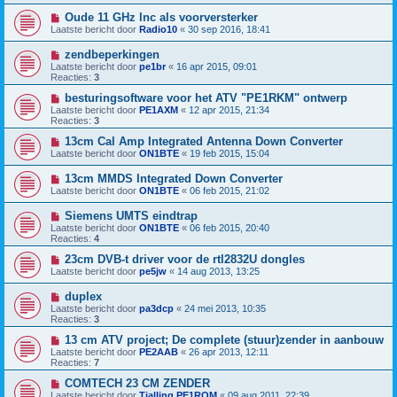
Oude 11 GHz lnc als voorversterker
Laatste bericht door
Radio10
«
30 sep 2016, 18:41
zendbeperkingen
Laatste bericht door
pe1br
«
16 apr 2015, 09:01
Reacties:
3
besturingsoftware voor het ATV "PE1RKM" ontwerp
Laatste bericht door
PE1AXM
«
12 apr 2015, 21:34
Reacties:
3
13cm Cal Amp Integrated Antenna Down Converter
Laatste bericht door
ON1BTE
«
19 feb 2015, 15:04
13cm MMDS Integrated Down Converter
Laatste bericht door
ON1BTE
«
06 feb 2015, 21:02
Siemens UMTS eindtrap
Laatste bericht door
ON1BTE
«
06 feb 2015, 20:40
Reacties:
4
23cm DVB-t driver voor de rtl2832U dongles
Laatste bericht door
pe5jw
«
14 aug 2013, 13:25
duplex
Laatste bericht door
pa3dcp
«
24 mei 2013, 10:35
Reacties:
3
13 cm ATV project; De complete (stuur)zender in aanbouw
Laatste bericht door
PE2AAB
«
26 apr 2013, 12:11
Reacties:
7
COMTECH 23 CM ZENDER
Laatste bericht door
Tjalling PE1RQM
«
09 aug 2011, 22:39