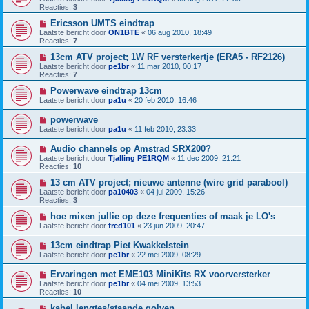
Reacties:
3
Ericsson UMTS eindtrap
Laatste bericht door
ON1BTE
«
06 aug 2010, 18:49
Reacties:
7
13cm ATV project; 1W RF versterkertje (ERA5 - RF2126)
Laatste bericht door
pe1br
«
11 mar 2010, 00:17
Reacties:
7
Powerwave eindtrap 13cm
Laatste bericht door
pa1u
«
20 feb 2010, 16:46
powerwave
Laatste bericht door
pa1u
«
11 feb 2010, 23:33
Audio channels op Amstrad SRX200?
Laatste bericht door
Tjalling PE1RQM
«
11 dec 2009, 21:21
Reacties:
10
13 cm ATV project; nieuwe antenne (wire grid parabool)
Laatste bericht door
pa10403
«
04 jul 2009, 15:26
Reacties:
3
hoe mixen jullie op deze frequenties of maak je LO's
Laatste bericht door
fred101
«
23 jun 2009, 20:47
13cm eindtrap Piet Kwakkelstein
Laatste bericht door
pe1br
«
22 mei 2009, 08:29
Ervaringen met EME103 MiniKits RX voorversterker
Laatste bericht door
pe1br
«
04 mei 2009, 13:53
Reacties:
10
kabel lengtes/staande golven