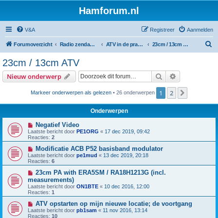
Hamforum.nl
V&A
Registreer
Aanmelden
Z
Forumoverzicht
Radio zendamateur, luisteramateur en elektronica zelfbouw
ATV in de praktijk en zelfbouw
23cm / 13cm ATV
o
23cm / 13cm ATV
e
Zoek
Uitgebreid z
Nieuw onderwerp
k
1
2
Volgende
Markeer onderwerpen als gelezen
• 26 onderwerpen
Onderwerpen
Negatief Video
Laatste bericht door
PE1ORG
«
17 dec 2019, 09:42
Reacties:
2
Modificatie ACB P52 basisband modulator
Laatste bericht door
pe1mud
«
13 dec 2019, 20:18
Reacties:
6
23cm PA with ERA5SM / RA18H1213G (incl.
measurements)
Laatste bericht door
ON1BTE
«
10 dec 2016, 12:00
Reacties:
1
ATV opstarten op mijn nieuwe locatie; de voortgang
Laatste bericht door
pb1sam
«
11 nov 2016, 13:14
Reacties:
10