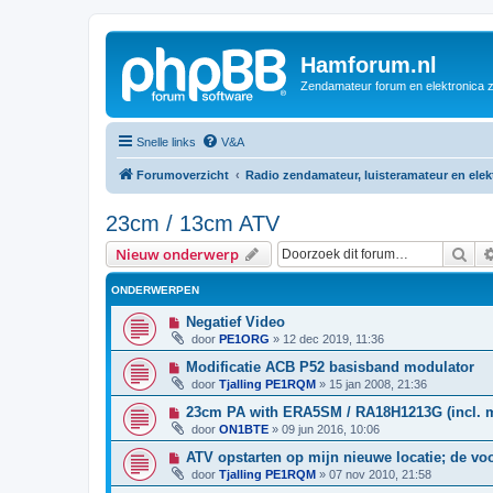
Hamforum.nl
Zendamateur forum en elektronica 
Snelle links
V&A
Forumoverzicht
Radio zendamateur, luisteramateur en ele
23cm / 13cm ATV
Zoe
Nieuw onderwerp
ONDERWERPEN
Negatief Video
door
PE1ORG
»
12 dec 2019, 11:36
Modificatie ACB P52 basisband modulator
door
Tjalling PE1RQM
»
15 jan 2008, 21:36
23cm PA with ERA5SM / RA18H1213G (incl. 
door
ON1BTE
»
09 jun 2016, 10:06
ATV opstarten op mijn nieuwe locatie; de vo
door
Tjalling PE1RQM
»
07 nov 2010, 21:58