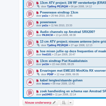
13cm ATV project; 1W RF versterkertje (ERA5
door
Tjalling PE1RQM
»
06 jan 2008, 14:12
Powerwave eindtrap 13cm
door
pa1u
»
20 feb 2010, 16:46
powerwave
door
pa1u
»
11 feb 2010, 23:33
Audio channels op Amstrad SRX200?
door
PA3HCM
»
13 jul 2008, 08:38
13 cm ATV project; nieuwe antenne (wire gri
door
Tjalling PE1RQM
»
27 apr 2008, 12:13
hoe mixen jullie op deze frequenties of maak
door
fred101
»
23 jun 2009, 20:47
13cm eindtrap Piet Kwakkelstein
door
pe1br
»
22 mei 2009, 08:29
Ervaringen met EME103 MiniKits RX voorvers
door
PD8F
»
12 mar 2009, 06:05
kabel lengtes/staande golven
door
bcans
»
09 mar 2009, 13:42
zoek handleiding en schema van Amstrad S
door
pa10403
»
11 jun 2008, 22:14
Nieuw onderwerp