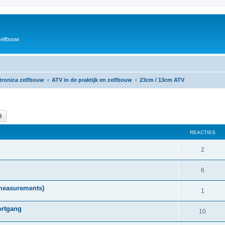
zelfbouw
ktronica zelfbouw
ATV in de praktijk en zelfbouw
23cm / 13cm ATV
k
Uitgebreid zoeken
REACTIES
R
2
e
R
6
a
e
measurements)
c
R
1
a
t
e
ortgang
c
R
10
i
a
t
e