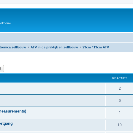
zelfbouw
ktronica zelfbouw
ATV in de praktijk en zelfbouw
23cm / 13cm ATV
k
Uitgebreid zoeken
REACTIES
R
2
e
R
6
a
e
measurements)
c
R
1
a
t
e
ortgang
c
R
10
i
a
t
e