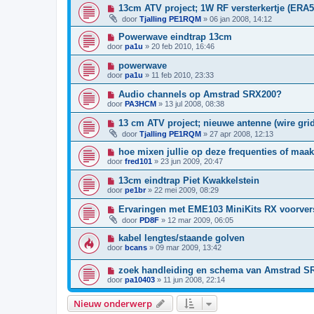
13cm ATV project; 1W RF versterkertje (ERA5
door
Tjalling PE1RQM
»
06 jan 2008, 14:12
Powerwave eindtrap 13cm
door
pa1u
»
20 feb 2010, 16:46
powerwave
door
pa1u
»
11 feb 2010, 23:33
Audio channels op Amstrad SRX200?
door
PA3HCM
»
13 jul 2008, 08:38
13 cm ATV project; nieuwe antenne (wire gri
door
Tjalling PE1RQM
»
27 apr 2008, 12:13
hoe mixen jullie op deze frequenties of maak
door
fred101
»
23 jun 2009, 20:47
13cm eindtrap Piet Kwakkelstein
door
pe1br
»
22 mei 2009, 08:29
Ervaringen met EME103 MiniKits RX voorvers
door
PD8F
»
12 mar 2009, 06:05
kabel lengtes/staande golven
door
bcans
»
09 mar 2009, 13:42
zoek handleiding en schema van Amstrad S
door
pa10403
»
11 jun 2008, 22:14
Nieuw onderwerp