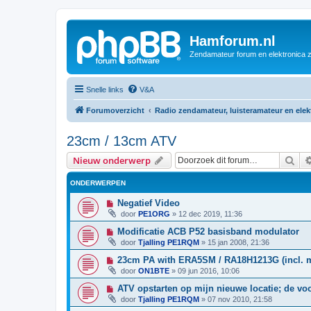
Hamforum.nl
Zendamateur forum en elektronica 
Snelle links
V&A
Forumoverzicht
Radio zendamateur, luisteramateur en ele
23cm / 13cm ATV
Zoe
Nieuw onderwerp
ONDERWERPEN
Negatief Video
door
PE1ORG
»
12 dec 2019, 11:36
Modificatie ACB P52 basisband modulator
door
Tjalling PE1RQM
»
15 jan 2008, 21:36
23cm PA with ERA5SM / RA18H1213G (incl. 
door
ON1BTE
»
09 jun 2016, 10:06
ATV opstarten op mijn nieuwe locatie; de vo
door
Tjalling PE1RQM
»
07 nov 2010, 21:58