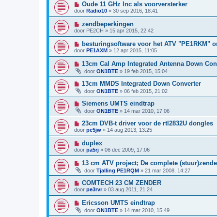
Oude 11 GHz lnc als voorversterker
door
Radio10
»
30 sep 2016, 18:41
zendbeperkingen
door
PE2CH
»
15 apr 2015, 22:42
besturingsoftware voor het ATV "PE1RKM" o
door
PE1AXM
»
12 apr 2015, 11:05
13cm Cal Amp Integrated Antenna Down Con
door
ON1BTE
»
19 feb 2015, 15:04
13cm MMDS Integrated Down Converter
door
ON1BTE
»
06 feb 2015, 21:02
Siemens UMTS eindtrap
door
ON1BTE
»
14 mar 2010, 17:06
23cm DVB-t driver voor de rtl2832U dongles
door
pe5jw
»
14 aug 2013, 13:25
duplex
door
pa5rj
»
06 dec 2009, 17:06
13 cm ATV project; De complete (stuur)zend
door
Tjalling PE1RQM
»
21 mar 2008, 14:27
COMTECH 23 CM ZENDER
door
pe3rvr
»
03 aug 2011, 21:24
Ericsson UMTS eindtrap
door
ON1BTE
»
14 mar 2010, 15:49