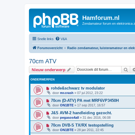
Hamforum.nl
Zendamateur forum en elektronica 
Snelle links
V&A
Forumoverzicht
Radio zendamateur, luisteramateur en ele
70cm ATV
Zoe
Nieuw onderwerp
ONDERWERPEN
rohde&schwarz tv modulator
door
mr.crash
»
07 jul 2012, 23:22
70cm (D-ATV) PA met MRF6VP3450H
door
ON1BTE
»
17 sep 2017, 16:57
J&S AVM-2 handleiding gezocht.
door
pegasos4all
»
31 dec 2016, 06:08
70cm DVB-S TX/RX testopstelling
door
ON1BTE
»
28 jan 2011, 22:45