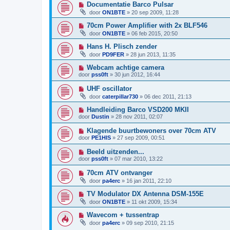
Documentatie Barco Pulsar
door
ON1BTE
»
20 sep 2009, 11:28
70cm Power Amplifier with 2x BLF546
door
ON1BTE
»
06 feb 2015, 20:50
Hans H. Plisch zender
door
PD9FER
»
28 jun 2013, 11:35
Webcam achtige camera
door
pss0ft
»
30 jun 2012, 16:44
UHF oscillator
door
caterpillar730
»
06 dec 2011, 21:13
Handleiding Barco VSD200 MKII
door
Dustin
»
28 nov 2011, 02:07
Klagende buurtbewoners over 70cm ATV
door
PE1HIS
»
27 sep 2009, 00:51
Beeld uitzenden...
door
pss0ft
»
07 mar 2010, 13:22
70cm ATV ontvanger
door
pa4erc
»
16 jan 2011, 22:10
TV Modulator DX Antenna DSM-155E
door
ON1BTE
»
11 okt 2009, 15:34
Wavecom + tussentrap
door
pa4erc
»
09 sep 2010, 21:15