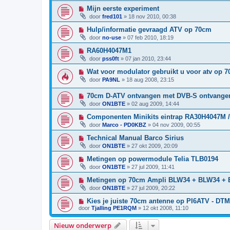
Mijn eerste experiment
door
fred101
»
18 nov 2010, 00:38
Hulp/informatie gevraagd ATV op 70cm
door
no-use
»
07 feb 2010, 18:19
RA60H4047M1
door
pss0ft
»
07 jan 2010, 23:44
Wat voor modulator gebruikt u voor atv op 
door
PA9NL
»
18 aug 2008, 23:15
70cm D-ATV ontvangen met DVB-S ontvange
door
ON1BTE
»
02 aug 2009, 14:44
Componenten Minikits eintrap RA30H4047M
door
Marco - PD0KBZ
»
04 nov 2009, 00:55
Technical Manual Barco Sirius
door
ON1BTE
»
27 okt 2009, 20:09
Metingen op powermodule Telia TLB0194
door
ON1BTE
»
27 jul 2009, 11:41
Metingen op 70cm Ampli BLW34 + BLW34 +
door
ON1BTE
»
27 jul 2009, 20:22
Kies je juiste 70cm antenne op PI6ATV - DT
door
Tjalling PE1RQM
»
12 okt 2008, 11:10
Nieuw onderwerp