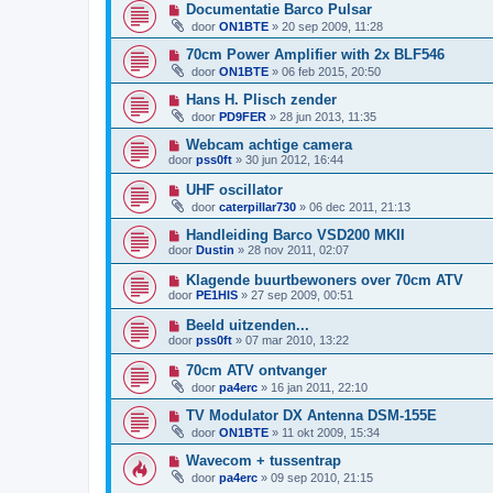
Documentatie Barco Pulsar
door
ON1BTE
»
20 sep 2009, 11:28
70cm Power Amplifier with 2x BLF546
door
ON1BTE
»
06 feb 2015, 20:50
Hans H. Plisch zender
door
PD9FER
»
28 jun 2013, 11:35
Webcam achtige camera
door
pss0ft
»
30 jun 2012, 16:44
UHF oscillator
door
caterpillar730
»
06 dec 2011, 21:13
Handleiding Barco VSD200 MKII
door
Dustin
»
28 nov 2011, 02:07
Klagende buurtbewoners over 70cm ATV
door
PE1HIS
»
27 sep 2009, 00:51
Beeld uitzenden...
door
pss0ft
»
07 mar 2010, 13:22
70cm ATV ontvanger
door
pa4erc
»
16 jan 2011, 22:10
TV Modulator DX Antenna DSM-155E
door
ON1BTE
»
11 okt 2009, 15:34
Wavecom + tussentrap
door
pa4erc
»
09 sep 2010, 21:15