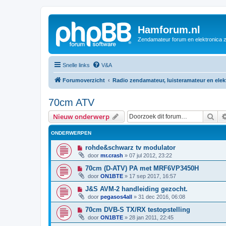
Hamforum.nl
Zendamateur forum en elektronica 
Snelle links
V&A
Forumoverzicht
Radio zendamateur, luisteramateur en ele
70cm ATV
Zoe
Nieuw onderwerp
ONDERWERPEN
rohde&schwarz tv modulator
door
mr.crash
»
07 jul 2012, 23:22
70cm (D-ATV) PA met MRF6VP3450H
door
ON1BTE
»
17 sep 2017, 16:57
J&S AVM-2 handleiding gezocht.
door
pegasos4all
»
31 dec 2016, 06:08
70cm DVB-S TX/RX testopstelling
door
ON1BTE
»
28 jan 2011, 22:45