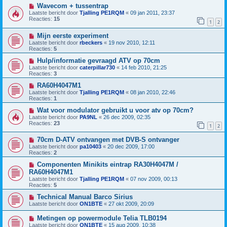
Wavecom + tussentrap
Laatste bericht door
Tjalling PE1RQM
«
09 jan 2011, 23:37
Reacties:
15
1
2
Mijn eerste experiment
Laatste bericht door
rbeckers
«
19 nov 2010, 12:11
Reacties:
5
Hulp/informatie gevraagd ATV op 70cm
Laatste bericht door
caterpillar730
«
14 feb 2010, 21:25
Reacties:
3
RA60H4047M1
Laatste bericht door
Tjalling PE1RQM
«
08 jan 2010, 22:46
Reacties:
1
Wat voor modulator gebruikt u voor atv op 70cm?
Laatste bericht door
PA9NL
«
26 dec 2009, 02:35
Reacties:
23
1
2
70cm D-ATV ontvangen met DVB-S ontvanger
Laatste bericht door
pa10403
«
20 dec 2009, 17:00
Reacties:
2
Componenten Minikits eintrap RA30H4047M /
RA60H4047M1
Laatste bericht door
Tjalling PE1RQM
«
07 nov 2009, 00:13
Reacties:
5
Technical Manual Barco Sirius
Laatste bericht door
ON1BTE
«
27 okt 2009, 20:09
Metingen op powermodule Telia TLB0194
Laatste bericht door
ON1BTE
«
15 aug 2009, 10:38