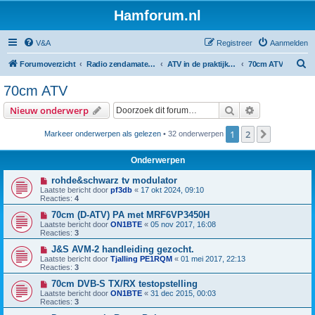
Hamforum.nl
V&A
Registreer
Aanmelden
Z
Forumoverzicht
Radio zendamateur, luisteramateur en elektronica zelfbouw
ATV in de praktijk en zelfbouw
70cm ATV
o
70cm ATV
e
Zoek
Uitgebreid z
Nieuw onderwerp
k
1
2
Volgende
Markeer onderwerpen als gelezen
• 32 onderwerpen
Onderwerpen
rohde&schwarz tv modulator
Laatste bericht door
pf3db
«
17 okt 2024, 09:10
Reacties:
4
70cm (D-ATV) PA met MRF6VP3450H
Laatste bericht door
ON1BTE
«
05 nov 2017, 16:08
Reacties:
3
J&S AVM-2 handleiding gezocht.
Laatste bericht door
Tjalling PE1RQM
«
01 mei 2017, 22:13
Reacties:
3
70cm DVB-S TX/RX testopstelling
Laatste bericht door
ON1BTE
«
31 dec 2015, 00:03
Reacties:
3