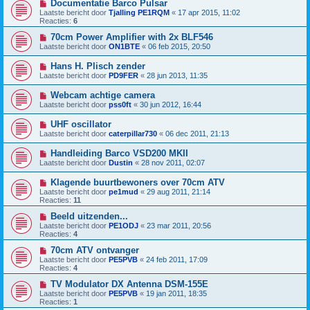
Documentatie Barco Pulsar
Laatste bericht door
Tjalling PE1RQM
«
17 apr 2015, 11:02
Reacties:
6
70cm Power Amplifier with 2x BLF546
Laatste bericht door
ON1BTE
«
06 feb 2015, 20:50
Hans H. Plisch zender
Laatste bericht door
PD9FER
«
28 jun 2013, 11:35
Webcam achtige camera
Laatste bericht door
pss0ft
«
30 jun 2012, 16:44
UHF oscillator
Laatste bericht door
caterpillar730
«
06 dec 2011, 21:13
Handleiding Barco VSD200 MKII
Laatste bericht door
Dustin
«
28 nov 2011, 02:07
Klagende buurtbewoners over 70cm ATV
Laatste bericht door
pe1mud
«
29 aug 2011, 21:14
Reacties:
11
Beeld uitzenden...
Laatste bericht door
PE1ODJ
«
23 mar 2011, 20:56
Reacties:
4
70cm ATV ontvanger
Laatste bericht door
PE5PVB
«
24 feb 2011, 17:09
Reacties:
4
TV Modulator DX Antenna DSM-155E
Laatste bericht door
PE5PVB
«
19 jan 2011, 18:35
Reacties:
1