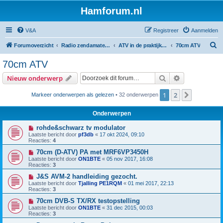
Hamforum.nl
V&A
Registreer
Aanmelden
Z
Forumoverzicht
Radio zendamateur, luisteramateur en elektronica zelfbouw
ATV in de praktijk en zelfbouw
70cm ATV
o
70cm ATV
e
Zoek
Uitgebreid z
Nieuw onderwerp
k
1
2
Volgende
Markeer onderwerpen als gelezen
• 32 onderwerpen
Onderwerpen
rohde&schwarz tv modulator
Laatste bericht door
pf3db
«
17 okt 2024, 09:10
Reacties:
4
70cm (D-ATV) PA met MRF6VP3450H
Laatste bericht door
ON1BTE
«
05 nov 2017, 16:08
Reacties:
3
J&S AVM-2 handleiding gezocht.
Laatste bericht door
Tjalling PE1RQM
«
01 mei 2017, 22:13
Reacties:
3
70cm DVB-S TX/RX testopstelling
Laatste bericht door
ON1BTE
«
31 dec 2015, 00:03
Reacties:
3