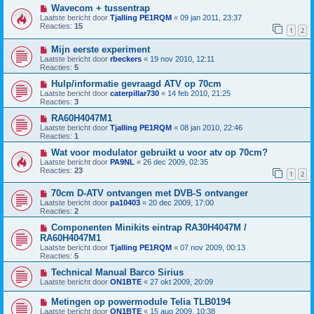
Wavecom + tussentrap
Laatste bericht door
Tjalling PE1RQM
«
09 jan 2011, 23:37
Reacties:
15
1
2
Mijn eerste experiment
Laatste bericht door
rbeckers
«
19 nov 2010, 12:11
Reacties:
5
Hulp/informatie gevraagd ATV op 70cm
Laatste bericht door
caterpillar730
«
14 feb 2010, 21:25
Reacties:
3
RA60H4047M1
Laatste bericht door
Tjalling PE1RQM
«
08 jan 2010, 22:46
Reacties:
1
Wat voor modulator gebruikt u voor atv op 70cm?
Laatste bericht door
PA9NL
«
26 dec 2009, 02:35
Reacties:
23
1
2
70cm D-ATV ontvangen met DVB-S ontvanger
Laatste bericht door
pa10403
«
20 dec 2009, 17:00
Reacties:
2
Componenten Minikits eintrap RA30H4047M /
RA60H4047M1
Laatste bericht door
Tjalling PE1RQM
«
07 nov 2009, 00:13
Reacties:
5
Technical Manual Barco Sirius
Laatste bericht door
ON1BTE
«
27 okt 2009, 20:09
Metingen op powermodule Telia TLB0194
Laatste bericht door
ON1BTE
«
15 aug 2009, 10:38