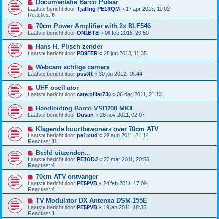
Documentatie Barco Pulsar
Laatste bericht door
Tjalling PE1RQM
«
17 apr 2015, 11:02
Reacties:
6
70cm Power Amplifier with 2x BLF546
Laatste bericht door
ON1BTE
«
06 feb 2015, 20:50
Hans H. Plisch zender
Laatste bericht door
PD9FER
«
28 jun 2013, 11:35
Webcam achtige camera
Laatste bericht door
pss0ft
«
30 jun 2012, 16:44
UHF oscillator
Laatste bericht door
caterpillar730
«
06 dec 2011, 21:13
Handleiding Barco VSD200 MKII
Laatste bericht door
Dustin
«
28 nov 2011, 02:07
Klagende buurtbewoners over 70cm ATV
Laatste bericht door
pe1mud
«
29 aug 2011, 21:14
Reacties:
11
Beeld uitzenden...
Laatste bericht door
PE1ODJ
«
23 mar 2011, 20:56
Reacties:
4
70cm ATV ontvanger
Laatste bericht door
PE5PVB
«
24 feb 2011, 17:09
Reacties:
4
TV Modulator DX Antenna DSM-155E
Laatste bericht door
PE5PVB
«
19 jan 2011, 18:35
Reacties:
1