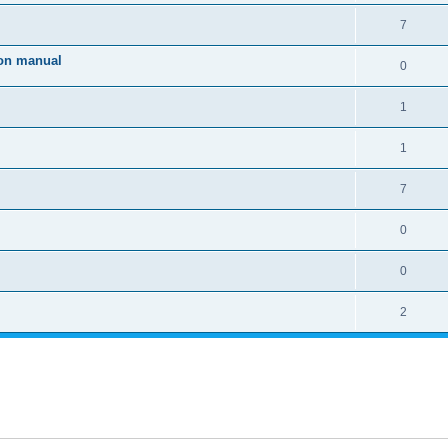
s
t
e
e
c
R
7
i
a
s
t
e
e
ion manual
c
R
0
i
a
s
t
e
e
c
R
1
i
a
s
t
e
e
c
R
1
i
a
s
t
e
e
c
R
7
i
a
s
t
e
e
c
R
0
i
a
s
t
e
e
c
R
0
i
a
s
t
e
e
c
R
2
i
a
s
t
e
e
c
i
a
s
t
e
c
i
s
t
e
i