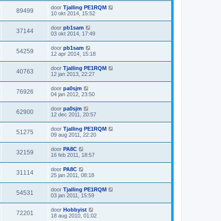
g
e
e
t
t
i
v
L
door
Tjalling PE1RQM
r
b
W
89499
s
s
c
a
a
10 okt 2014, 15:52
e
e
t
h
e
a
r
g
e
e
t
t
i
v
L
door
pb1sam
r
b
W
37144
s
s
c
a
a
03 okt 2014, 17:49
e
e
t
h
e
a
r
g
e
e
t
t
i
v
L
door
pb1sam
r
b
W
54259
s
s
c
a
a
12 apr 2014, 15:18
e
e
t
h
e
a
r
g
e
e
t
t
i
v
L
door
Tjalling PE1RQM
r
b
W
40763
s
s
c
a
a
12 jan 2013, 22:27
e
e
t
h
e
a
r
g
e
e
t
t
i
v
L
door
pa0sjm
r
b
W
76926
s
s
c
a
a
04 jan 2012, 23:50
e
e
t
h
e
a
r
g
e
e
t
t
i
v
L
door
pa0sjm
r
b
W
62900
s
s
c
a
a
12 dec 2011, 20:57
e
e
t
h
e
a
r
g
e
e
t
t
i
v
L
door
Tjalling PE1RQM
r
b
W
51275
s
s
c
a
a
09 aug 2011, 22:20
e
e
t
h
e
a
r
g
e
e
t
t
i
v
L
door
PA8C
r
b
W
32159
s
s
c
a
a
16 feb 2011, 18:57
e
e
t
h
e
a
r
g
e
e
t
t
i
v
L
door
PA8C
r
b
W
31114
s
s
c
a
a
25 jan 2011, 08:18
e
e
t
h
e
a
r
g
e
e
t
t
i
v
L
door
Tjalling PE1RQM
r
b
W
54531
s
s
c
a
a
03 jan 2011, 15:59
e
e
t
h
e
a
r
g
e
e
t
t
i
v
L
door
Hobbyist
r
b
W
72201
s
s
c
a
a
18 aug 2010, 01:02
e
e
t
h
a