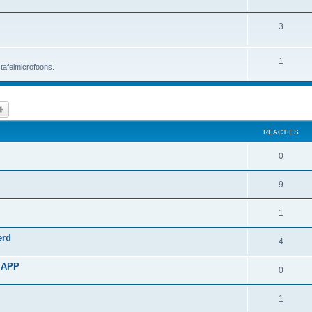
n
e
w
O
3
d
r
e
n
e
w
r
O
1
d
r
e
p
tafelmicrofoons.
n
e
w
r
e
d
r
e
p
n
k
Uitgebreid zoeken
e
w
r
e
REACTIES
r
e
p
n
w
r
e
R
0
e
p
n
e
R
9
r
e
a
e
p
n
c
R
1
a
e
t
e
erd
c
R
4
n
i
a
t
e
e
n APP
c
R
0
i
a
s
t
e
e
c
R
1
i
a
s