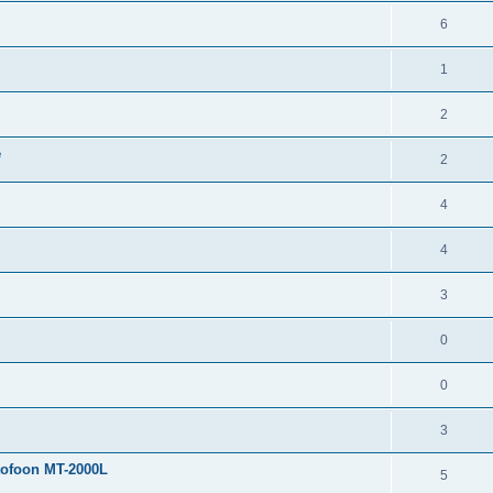
t
e
e
c
R
6
i
a
s
t
e
e
c
R
1
i
a
s
t
e
e
c
R
2
i
a
s
t
e
e
e
c
R
2
i
a
s
t
e
e
c
R
4
i
a
s
t
e
e
c
R
4
i
a
s
t
e
e
c
R
3
i
a
s
t
e
e
c
R
0
i
a
s
t
e
e
c
R
0
i
a
s
t
e
e
c
R
3
i
a
s
t
e
e
rtofoon MT-2000L
c
R
5
i
a