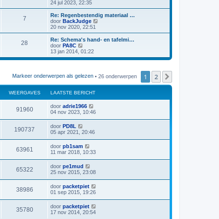
e
k
a
e
24 jul 2023, 22:35
e
c
s
i
b
l
h
t
k
h
t
e
a
s
i
L
Re: Regenbestendig materiaal …
B
t
e
7
r
r
a
c
t
j
t
a
B
door
BackJudge
b
i
t
e
k
a
e
20 nov 2020, 22:51
e
e
c
s
i
b
l
h
t
k
e
r
h
t
e
a
s
i
L
Re: Schema's hand- en tafelmi…
i
B
t
e
28
r
r
a
c
t
j
t
a
B
door
PA8C
n
c
b
i
t
e
k
a
e
13 jan 2014, 01:22
h
e
e
c
s
i
b
l
h
t
k
e
t
r
h
t
e
a
s
i
i
t
e
r
r
a
c
t
j
t
n
c
b
i
t
e
k
1
2
Volgende
Markeer onderwerpen als gelezen
• 26 onderwerpen
h
e
c
s
i
b
l
h
e
t
r
h
t
e
a
i
t
e
r
a
WEERGAVES
c
LAATSTE BERICHT
t
n
c
b
i
t
h
e
c
s
h
L
door
adrie1966
e
t
W
r
91960
h
t
a
04 nov 2023, 10:46
i
t
e
a
t
n
c
e
b
t
L
door
PD8L
h
e
W
190737
s
e
a
05 apr 2021, 20:46
t
r
e
t
a
i
e
e
t
n
c
L
door
pb1sam
r
b
W
63961
s
h
a
11 mar 2018, 10:33
e
e
t
t
a
r
g
e
e
t
i
L
door
pe1mud
r
b
W
65322
s
c
a
a
25 nov 2015, 23:08
e
e
t
h
a
r
g
e
e
t
t
i
v
L
door
packetpiet
r
b
W
38986
s
c
a
a
01 sep 2015, 19:26
e
e
t
h
e
a
r
g
e
e
t
t
i
v
L
door
packetpiet
r
b
W
35780
s
s
c
a
a
17 nov 2014, 20:54
e
e
t
h
e
a
r