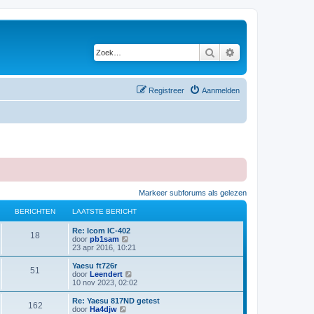
Zoek
Uitgebreid zoeken
Registreer
Aanmelden
Markeer subforums als gelezen
BERICHTEN
LAATSTE BERICHT
L
Re: Icom IC-402
B
18
a
B
door
pb1sam
a
e
23 apr 2016, 10:21
e
t
k
s
i
L
Yaesu ft726r
B
51
r
t
j
a
B
door
Leendert
e
k
a
e
10 nov 2023, 02:02
e
i
b
l
t
k
e
a
s
i
L
Re: Yaesu 817ND getest
B
162
r
r
a
c
t
j
a
B
door
Ha4djw
i
t