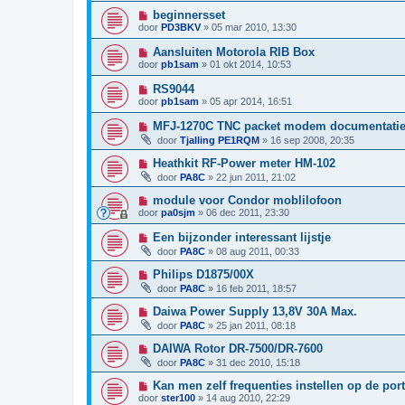
beginnersset
door
PD3BKV
»
05 mar 2010, 13:30
Aansluiten Motorola RIB Box
door
pb1sam
»
01 okt 2014, 10:53
RS9044
door
pb1sam
»
05 apr 2014, 16:51
MFJ-1270C TNC packet modem documentati
door
Tjalling PE1RQM
»
16 sep 2008, 20:35
Heathkit RF-Power meter HM-102
door
PA8C
»
22 jun 2011, 21:02
module voor Condor moblilofoon
door
pa0sjm
»
06 dec 2011, 23:30
Een bijzonder interessant lijstje
door
PA8C
»
08 aug 2011, 00:33
Philips D1875/00X
door
PA8C
»
16 feb 2011, 18:57
Daiwa Power Supply 13,8V 30A Max.
door
PA8C
»
25 jan 2011, 08:18
DAIWA Rotor DR-7500/DR-7600
door
PA8C
»
31 dec 2010, 15:18
Kan men zelf frequenties instellen op de po
door
ster100
»
14 aug 2010, 22:29