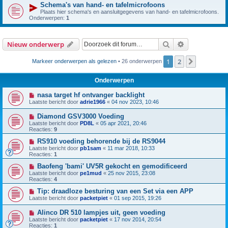
Schema's van hand- en tafelmicrofoons
Plaats hier schema's en aansluitgegevens van hand- en tafelmicrofoons.
Onderwerpen:
1
Zoek
Uitgebreid z
Nieuw onderwerp
1
2
Volgende
Markeer onderwerpen als gelezen
• 26 onderwerpen
Onderwerpen
nasa target hf ontvanger backlight
Laatste bericht door
adrie1966
«
04 nov 2023, 10:46
Diamond GSV3000 Voeding
Laatste bericht door
PD8L
«
05 apr 2021, 20:46
Reacties:
9
RS910 voeding behorende bij de RS9044
Laatste bericht door
pb1sam
«
11 mar 2018, 10:33
Reacties:
1
Baofeng 'bami' UV5R gekocht en gemodificeerd
Laatste bericht door
pe1mud
«
25 nov 2015, 23:08
Reacties:
4
Tip: draadloze besturing van een Set via een APP
Laatste bericht door
packetpiet
«
01 sep 2015, 19:26
Alinco DR 510 lampjes uit, geen voeding
Laatste bericht door
packetpiet
«
17 nov 2014, 20:54
Reacties:
1