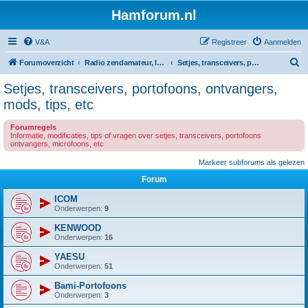
Hamforum.nl
V&A
Registreer
Aanmelden
Z
Forumoverzicht
Radio zendamateur, luisteramateur en elektronica zelfbouw
Setjes, transceivers, portofoons, ontvangers, mods, tips, etc
o
Setjes, transceivers, portofoons, ontvangers,
e
mods, tips, etc
k
Forumregels
Informatie, modificaties, tips of vragen over setjes, transceivers, portofoons
ontvangers, microfoons, etc
Markeer subforums als gelezen
Forum
ICOM
Onderwerpen:
9
KENWOOD
Onderwerpen:
16
YAESU
Onderwerpen:
51
Bami-Portofoons
Onderwerpen:
3