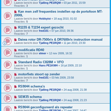
Laatste bericht door
Tjalling PE1RQM
«
03 jan 2011, 15:59
Reacties:
3
Kan men zelf frequenties instellen op de portofoon MT-
2000L
Laatste bericht door
Hobbyist
«
18 aug 2010, 01:02
Reacties:
5
R1155 & T1154 expert gezocht
Laatste bericht door
fred101
«
07 jun 2010, 09:36
Reacties:
7
Daiwa rotor DR-7500r/x & DR7600r/x instruction manual
Laatste bericht door
Tjalling PE1RQM
«
11 jan 2010, 23:30
modificatie RD40
Laatste bericht door
elmer
«
12 nov 2009, 16:32
Reacties:
1
Standard Radio C828M + VFO
Laatste bericht door
Hans PE1KWH
«
16 jul 2009, 22:10
Reacties:
1
motorfiets stoort op zender
Laatste bericht door
fred101
«
03 feb 2009, 23:58
Reacties:
7
RS9044 schema's
Laatste bericht door
Tjalling PE1RQM
«
24 aug 2008, 21:38
SEM35 schema
Laatste bericht door
Tjalling PE1RQM
«
24 aug 2008, 21:23
RS9044 geconfigureerd als repeater
Laatste bericht door
Tjalling PE1RQM
«
22 mei 2007, 14:47