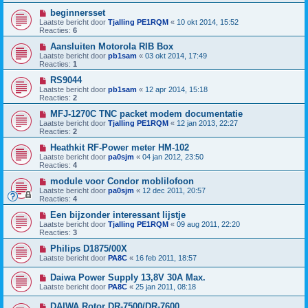
beginnersset
Laatste bericht door
Tjalling PE1RQM
«
10 okt 2014, 15:52
Reacties:
6
Aansluiten Motorola RIB Box
Laatste bericht door
pb1sam
«
03 okt 2014, 17:49
Reacties:
1
RS9044
Laatste bericht door
pb1sam
«
12 apr 2014, 15:18
Reacties:
2
MFJ-1270C TNC packet modem documentatie
Laatste bericht door
Tjalling PE1RQM
«
12 jan 2013, 22:27
Reacties:
2
Heathkit RF-Power meter HM-102
Laatste bericht door
pa0sjm
«
04 jan 2012, 23:50
Reacties:
4
module voor Condor moblilofoon
Laatste bericht door
pa0sjm
«
12 dec 2011, 20:57
Reacties:
4
Een bijzonder interessant lijstje
Laatste bericht door
Tjalling PE1RQM
«
09 aug 2011, 22:20
Reacties:
3
Philips D1875/00X
Laatste bericht door
PA8C
«
16 feb 2011, 18:57
Daiwa Power Supply 13,8V 30A Max.
Laatste bericht door
PA8C
«
25 jan 2011, 08:18
DAIWA Rotor DR-7500/DR-7600