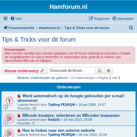
Hamforum.nl
V&A
Registreer
Aanmelden
Z
Forumoverzicht
Hamforum.nl
Tips & Tricks voor dit forum
o
Tips & Tricks voor dit forum
e
Forumregels
k
Hier kunnen handige tips worden geplaatst om dit forum optimaal te benutten. Ontdek
de mogelijkheden en laat je berichten er uitspringen door gebruik te maken van
bijvoorbeeld BBcode en bijlagen.
Zoek
Uitgebreid z
Nieuw onderwerp
Markeer onderwerpen als gelezen
• 14 onderwerpen • Pagina
1
van
1
Onderwerpen
Word automatisch op de hoogte gehouden per e-mail:
abonneren
Laatste bericht door
Tjalling PE1RQM
«
16 jan 2009, 14:57
Reacties:
12
BBcode truukjes: selecteren en BBcodes toepassen
Laatste bericht door
fred101
«
16 nov 2010, 20:59
Reacties:
3
Hoe te linken naar een externe website
Laatste bericht door
Tjalling PE1RQM
«
05 nov 2010, 21:54