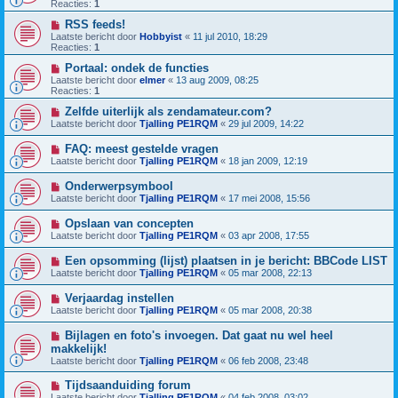
Reacties:
1
RSS feeds!
Laatste bericht door
Hobbyist
«
11 jul 2010, 18:29
Reacties:
1
Portaal: ondek de functies
Laatste bericht door
elmer
«
13 aug 2009, 08:25
Reacties:
1
Zelfde uiterlijk als zendamateur.com?
Laatste bericht door
Tjalling PE1RQM
«
29 jul 2009, 14:22
FAQ: meest gestelde vragen
Laatste bericht door
Tjalling PE1RQM
«
18 jan 2009, 12:19
Onderwerpsymbool
Laatste bericht door
Tjalling PE1RQM
«
17 mei 2008, 15:56
Opslaan van concepten
Laatste bericht door
Tjalling PE1RQM
«
03 apr 2008, 17:55
Een opsomming (lijst) plaatsen in je bericht: BBCode LIST
Laatste bericht door
Tjalling PE1RQM
«
05 mar 2008, 22:13
Verjaardag instellen
Laatste bericht door
Tjalling PE1RQM
«
05 mar 2008, 20:38
Bijlagen en foto's invoegen. Dat gaat nu wel heel
makkelijk!
Laatste bericht door
Tjalling PE1RQM
«
06 feb 2008, 23:48
Tijdsaanduiding forum
Laatste bericht door
Tjalling PE1RQM
«
04 feb 2008, 03:02