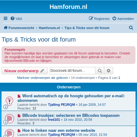
Hamforum.nl
V&A
Registreer
Aanmelden
Z
Forumoverzicht
Hamforum.nl
Tips & Tricks voor dit forum
o
Tips & Tricks voor dit forum
e
Forumregels
k
Hier kunnen handige tips worden geplaatst om dit forum optimaal te benutten. Ontdek
de mogelijkheden en laat je berichten er uitspringen door gebruik te maken van
bijvoorbeeld BBcode en bijlagen.
Zoek
Uitgebreid z
Nieuw onderwerp
Markeer onderwerpen als gelezen
• 14 onderwerpen • Pagina
1
van
1
Onderwerpen
Word automatisch op de hoogte gehouden per e-mail:
abonneren
Laatste bericht door
Tjalling PE1RQM
«
16 jan 2009, 14:57
Reacties:
12
BBcode truukjes: selecteren en BBcodes toepassen
Laatste bericht door
fred101
«
16 nov 2010, 20:59
Reacties:
3
Hoe te linken naar een externe website
Laatste bericht door
Tjalling PE1RQM
«
05 nov 2010, 21:54