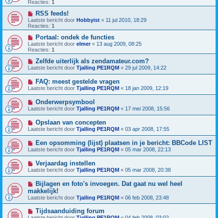
Reacties:
1
RSS feeds!
Laatste bericht door
Hobbyist
«
11 jul 2010, 18:29
Reacties:
1
Portaal: ondek de functies
Laatste bericht door
elmer
«
13 aug 2009, 08:25
Reacties:
1
Zelfde uiterlijk als zendamateur.com?
Laatste bericht door
Tjalling PE1RQM
«
29 jul 2009, 14:22
FAQ: meest gestelde vragen
Laatste bericht door
Tjalling PE1RQM
«
18 jan 2009, 12:19
Onderwerpsymbool
Laatste bericht door
Tjalling PE1RQM
«
17 mei 2008, 15:56
Opslaan van concepten
Laatste bericht door
Tjalling PE1RQM
«
03 apr 2008, 17:55
Een opsomming (lijst) plaatsen in je bericht: BBCode LIST
Laatste bericht door
Tjalling PE1RQM
«
05 mar 2008, 22:13
Verjaardag instellen
Laatste bericht door
Tjalling PE1RQM
«
05 mar 2008, 20:38
Bijlagen en foto's invoegen. Dat gaat nu wel heel
makkelijk!
Laatste bericht door
Tjalling PE1RQM
«
06 feb 2008, 23:48
Tijdsaanduiding forum
Laatste bericht door
Tjalling PE1RQM
«
04 feb 2008, 03:02