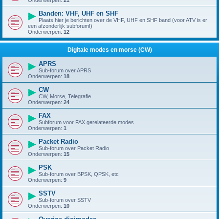
Onderwerpen:
21
Banden: VHF, UHF en SHF
Plaats hier je berichten over de VHF, UHF en SHF band (voor ATV is er
een afzonderlijk subforum!)
Onderwerpen:
12
Digitale modes en morse (CW)
APRS
Sub-forum over APRS
Onderwerpen:
18
CW
CW, Morse, Telegrafie
Onderwerpen:
24
FAX
Subforum voor FAX gerelateerde modes
Onderwerpen:
1
Packet Radio
Sub-forum over Packet Radio
Onderwerpen:
15
PSK
Sub-forum over BPSK, QPSK, etc
Onderwerpen:
9
SSTV
Sub-forum over SSTV
Onderwerpen:
10