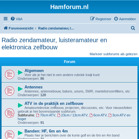
Hamforum.nl
V&A
Registreer
Aanmelden
Z
Forumoverzicht
Radio zendamateur, luisteramateur en elektronica zelfbouw
o
Radio zendamateur, luisteramateur en
e
elektronica zelfbouw
k
Markeer subforums als gelezen
Forum
Algemeen
Voor als je het niet in een andere rubriek kwijt kunt
Onderwerpen:
86
Antennes
Antennes, antennebouw, baluns, ununs, SWR, mantelstroomfilters, etc
Onderwerpen:
128
ATV in de praktijk en zelfbouw
Amateurtelevisie zelfbouw, projecten, discussies, etc. Voor nieuwsfeiten
gebruik je het bovenstaande subforum.
Subforums:
70cm ATV
,
23cm / 13cm ATV
,
6cm ATV
,
3cm ATV en
hoger
Onderwerpen:
91
Banden: HF, 6m en 4m
Plaats hier je berichten over de korte golf en de 6m en 4m band