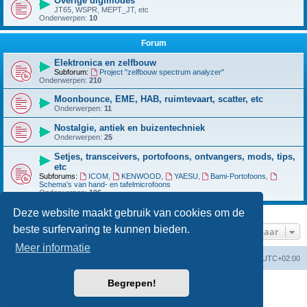
Overige digimodes
JT65, WSPR, MEPT_JT, etc
Onderwerpen:
10
Forum
Elektronica en zelfbouw
Subforum:
Project "zelfbouw spectrum analyzer"
Onderwerpen:
210
Moonbounce, EME, HAB, ruimtevaart, scatter, etc
Onderwerpen:
11
Nostalgie, antiek en buizentechniek
Onderwerpen:
25
Setjes, transceivers, portofoons, ontvangers, mods, tips,
etc
Subforums:
ICOM
,
KENWOOD
,
YAESU
,
Bami-Portofoons
,
Schema's van hand- en tafelmicrofoons
Onderwerpen:
106
Deze website maakt gebruik van cookies om de
beste surfervaring te kunnen bieden.
Ga naar
Meer informatie
Forumoverzicht
Verwijder cookies
Alle tijden zijn
UTC+02:00
Begrepen!
Powered by
phpBB
® Forum Software © phpBB Limited
Nederlandse vertaling door
phpBB.nl
.