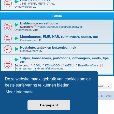
Overige digimodes
JT65, WSPR, MEPT_JT, etc
Onderwerpen:
10
Forum
Elektronica en zelfbouw
Subforum:
Project "zelfbouw spectrum analyzer"
Onderwerpen:
210
Moonbounce, EME, HAB, ruimtevaart, scatter, etc
Onderwerpen:
11
Nostalgie, antiek en buizentechniek
Onderwerpen:
25
Setjes, transceivers, portofoons, ontvangers, mods, tips,
etc
Subforums:
ICOM
,
KENWOOD
,
YAESU
,
Bami-Portofoons
,
Schema's van hand- en tafelmicrofoons
Onderwerpen:
106
Deze website maakt gebruik van cookies om de
beste surfervaring te kunnen bieden.
Ga naar
Meer informatie
Forumoverzicht
Verwijder cookies
Alle tijden zijn
UTC+02:00
Begrepen!
Powered by
phpBB
® Forum Software © phpBB Limited
Nederlandse vertaling door
phpBB.nl
.