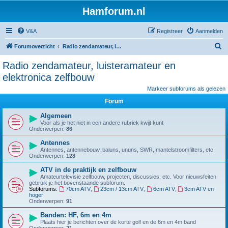
Hamforum.nl
V&A
Registreer
Aanmelden
Z
Forumoverzicht
Radio zendamateur, luisteramateur en elektronica zelfbouw
o
Radio zendamateur, luisteramateur en
e
elektronica zelfbouw
k
Markeer subforums als gelezen
Forum
Algemeen
Voor als je het niet in een andere rubriek kwijt kunt
Onderwerpen:
86
Antennes
Antennes, antennebouw, baluns, ununs, SWR, mantelstroomfilters, etc
Onderwerpen:
128
ATV in de praktijk en zelfbouw
Amateurtelevisie zelfbouw, projecten, discussies, etc. Voor nieuwsfeiten
gebruik je het bovenstaande subforum.
Subforums:
70cm ATV
,
23cm / 13cm ATV
,
6cm ATV
,
3cm ATV en
hoger
Onderwerpen:
91
Banden: HF, 6m en 4m
Plaats hier je berichten over de korte golf en de 6m en 4m band