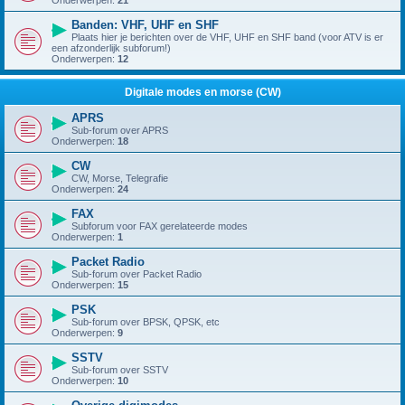
Onderwerpen:
21
Banden: VHF, UHF en SHF
Plaats hier je berichten over de VHF, UHF en SHF band (voor ATV is er
een afzonderlijk subforum!)
Onderwerpen:
12
Digitale modes en morse (CW)
APRS
Sub-forum over APRS
Onderwerpen:
18
CW
CW, Morse, Telegrafie
Onderwerpen:
24
FAX
Subforum voor FAX gerelateerde modes
Onderwerpen:
1
Packet Radio
Sub-forum over Packet Radio
Onderwerpen:
15
PSK
Sub-forum over BPSK, QPSK, etc
Onderwerpen:
9
SSTV
Sub-forum over SSTV
Onderwerpen:
10