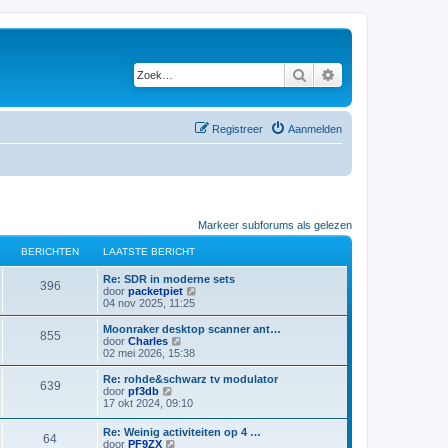
Zoek
Uitgebreid zoeken
Registreer
Aanmelden
Markeer subforums als gelezen
BERICHTEN
LAATSTE BERICHT
L
Re: SDR in moderne sets
B
396
a
B
door
packetpiet
a
e
04 nov 2025, 11:25
e
t
k
s
i
L
Moonraker desktop scanner ant…
B
855
r
t
j
a
B
door
Charles
e
k
a
e
02 mei 2026, 15:38
e
i
b
l
t
k
e
a
s
i
L
Re: rohde&schwarz tv modulator
B
639
r
r
a
c
t
j
a
B
door
pf3db
i
t
e
k
a
e
17 okt 2024, 09:10
e
c
s
i
b
l
h
t
k
h
t
e
a
s
i
L
Re: Weinig activiteiten op 4 …
t
e
r
r
a
B
64
c
t
j
t
a
B
door
PF9ZX
b
i
t