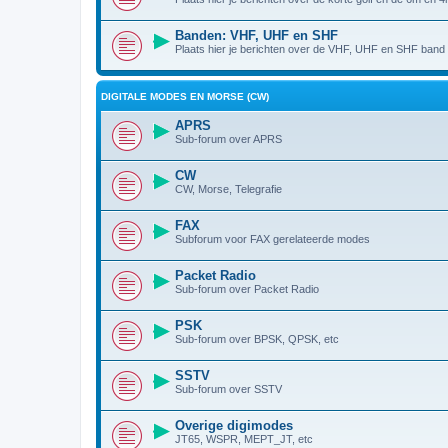
Banden: VHF, UHF en SHF
Plaats hier je berichten over de VHF, UHF en SHF band (
DIGITALE MODES EN MORSE (CW)
APRS
Sub-forum over APRS
CW
CW, Morse, Telegrafie
FAX
Subforum voor FAX gerelateerde modes
Packet Radio
Sub-forum over Packet Radio
PSK
Sub-forum over BPSK, QPSK, etc
SSTV
Sub-forum over SSTV
Overige digimodes
JT65, WSPR, MEPT_JT, etc