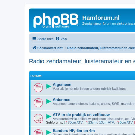
Hamforum.nl
Zendamateur forum en elektronica 
Snelle links
V&A
Forumoverzicht
Radio zendamateur, luisteramateur en ele
Radio zendamateur, luisteramateur en e
FORUM
Algemeen
Voor als je het niet in een andere rubriek kwijt kunt
Antennes
Antennes, antennebouw, baluns, ununs, SWR, mantelstro
ATV in de praktijk en zelfbouw
Amateurtelevisie zelfbouw, projecten, discussies, etc. 
Subforums:
70cm ATV
,
23cm / 13cm ATV
,
6cm ATV
,
Banden: HF, 6m en 4m
Plaats hier je berichten over de korte golf en de 6m en 