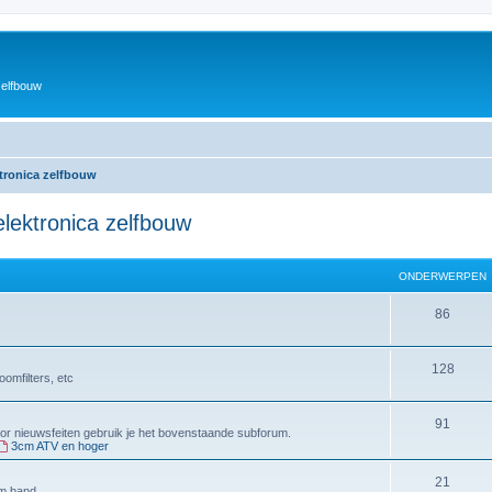
zelfbouw
ktronica zelfbouw
lektronica zelfbouw
ONDERWERPEN
O
86
n
O
128
d
omfilters, etc
n
e
O
91
d
r
Voor nieuwsfeiten gebruik je het bovenstaande subforum.
3cm ATV en hoger
n
e
w
d
O
21
r
e
4m band