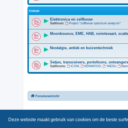
FORUM
Elektronica en zelfbouw
Subforum:
Project "zelfbouw spectrum analyzer"
Moonbounce, EME, HAB, ruimtevaart, scatter
Nostalgie, antiek en buizentechniek
Setjes, transceivers, portofoons, ontvangers
Subforums:
ICOM
,
KENWOOD
,
YAESU
,
Bami
Forumoverzicht
Deze website maakt gebruik van cookies om de beste surfe