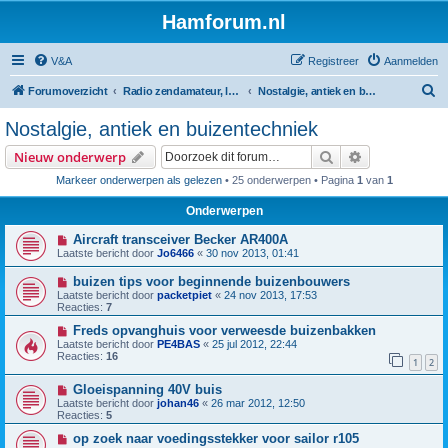
Hamforum.nl
V&A
Registreer
Aanmelden
Z
Forumoverzicht
Radio zendamateur, luisteramateur en elektronica zelfbouw
Nostalgie, antiek en buizentechniek
o
Nostalgie, antiek en buizentechniek
e
Zoek
Uitgebreid z
Nieuw onderwerp
k
Markeer onderwerpen als gelezen
• 25 onderwerpen • Pagina
1
van
1
Onderwerpen
Aircraft transceiver Becker AR400A
Laatste bericht door
Jo6466
«
30 nov 2013, 01:41
buizen tips voor beginnende buizenbouwers
Laatste bericht door
packetpiet
«
24 nov 2013, 17:53
Reacties:
7
Freds opvanghuis voor verweesde buizenbakken
Laatste bericht door
PE4BAS
«
25 jul 2012, 22:44
Reacties:
16
1
2
Gloeispanning 40V buis
Laatste bericht door
johan46
«
26 mar 2012, 12:50
Reacties:
5
op zoek naar voedingsstekker voor sailor r105