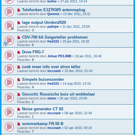
Laatste bericht door
lexhw
«
27 jan 2012, 14:14
Telefunken E127KW5 antenneplug
Laatste bericht door
Qwenix
«
13 dec 2011, 23:11
lage output Uniden2020
Laatste bericht door
pa0sjm
«
11 dec 2011, 23:59
Reacties:
3
CDV-700 6A Geigerteller problemen
Laatste bericht door
fred101
«
23 jan 2011, 16:20
Reacties:
6
Dove FRG-7
Laatste bericht door
Johan PD1JMB
«
16 jan 2011, 16:40
Reacties:
8
zoek meer info over elron teller
Laatste bericht door
mr.crash
«
10 dec 2010, 01:04
Simpele buizenzender
Laatste bericht door
fred101
«
14 aug 2010, 14:10
Reacties:
4
Gezocht: Russische buis uit wobbelaar
Laatste bericht door
elmer
«
26 apr 2010, 23:09
Reacties:
2
Noise generator CT 82
Laatste bericht door
mr.crash
«
08 apr 2010, 22:49
Reacties:
1
sommerkamp FR-50 B
Laatste bericht door
mr.crash
«
02 apr 2010, 00:16
Reacties:
7