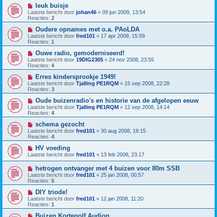
leuk buisje
Laatste bericht door
johan46
«
09 jun 2009, 13:54
Reacties:
2
Oudere opnames met o.a. PAoLDA
Laatste bericht door
fred101
«
17 apr 2009, 15:59
Reacties:
1
Ouwe radio, gemoderniseerd!
Laatste bericht door
19DIG2305
«
24 nov 2008, 23:55
Reacties:
4
Erres kindersprookje 1949!
Laatste bericht door
Tjalling PE1RQM
«
15 sep 2008, 22:28
Reacties:
3
Oude buizenradio's en historie van de afgelopen eeuw
Laatste bericht door
Tjalling PE1RQM
«
12 sep 2008, 14:14
Reacties:
4
schema gezocht
Laatste bericht door
fred101
«
30 aug 2008, 19:15
Reacties:
4
HV voeding
Laatste bericht door
fred101
«
13 feb 2008, 23:17
hetrogen ontvanger met 4 buizen voor 80m SSB
Laatste bericht door
fred101
«
25 jan 2008, 00:57
Reacties:
5
DIY triode!
Laatste bericht door
fred101
«
12 jan 2008, 11:20
Reacties:
1
Buizen Kortegolf Audion.