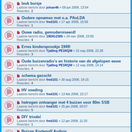
leuk buisje
Laatste bericht door
johan46
«
09 jun 2009, 13:54
Reacties:
2
Oudere opnames met o.a. PAoLDA
Laatste bericht door
fred101
«
17 apr 2009, 15:59
Reacties:
1
Ouwe radio, gemoderniseerd!
Laatste bericht door
19DIG2305
«
24 nov 2008, 23:55
Reacties:
4
Erres kindersprookje 1949!
Laatste bericht door
Tjalling PE1RQM
«
15 sep 2008, 22:28
Reacties:
3
Oude buizenradio's en historie van de afgelopen eeuw
Laatste bericht door
Tjalling PE1RQM
«
12 sep 2008, 14:14
Reacties:
4
schema gezocht
Laatste bericht door
fred101
«
30 aug 2008, 19:15
Reacties:
4
HV voeding
Laatste bericht door
fred101
«
13 feb 2008, 23:17
hetrogen ontvanger met 4 buizen voor 80m SSB
Laatste bericht door
fred101
«
25 jan 2008, 00:57
Reacties:
5
DIY triode!
Laatste bericht door
fred101
«
12 jan 2008, 11:20
Reacties:
1
Buizen Kortegolf Audion.