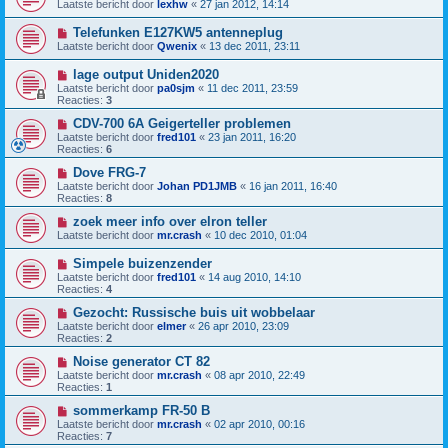
Laatste bericht door
lexhw
«
27 jan 2012, 14:14
Telefunken E127KW5 antenneplug
Laatste bericht door
Qwenix
«
13 dec 2011, 23:11
lage output Uniden2020
Laatste bericht door
pa0sjm
«
11 dec 2011, 23:59
Reacties:
3
CDV-700 6A Geigerteller problemen
Laatste bericht door
fred101
«
23 jan 2011, 16:20
Reacties:
6
Dove FRG-7
Laatste bericht door
Johan PD1JMB
«
16 jan 2011, 16:40
Reacties:
8
zoek meer info over elron teller
Laatste bericht door
mr.crash
«
10 dec 2010, 01:04
Simpele buizenzender
Laatste bericht door
fred101
«
14 aug 2010, 14:10
Reacties:
4
Gezocht: Russische buis uit wobbelaar
Laatste bericht door
elmer
«
26 apr 2010, 23:09
Reacties:
2
Noise generator CT 82
Laatste bericht door
mr.crash
«
08 apr 2010, 22:49
Reacties:
1
sommerkamp FR-50 B
Laatste bericht door
mr.crash
«
02 apr 2010, 00:16
Reacties:
7