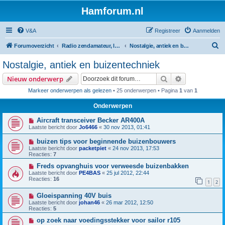
Hamforum.nl
V&A
Registreer
Aanmelden
Z
Forumoverzicht
Radio zendamateur, luisteramateur en elektronica zelfbouw
Nostalgie, antiek en buizentechniek
o
Nostalgie, antiek en buizentechniek
e
Zoek
Uitgebreid z
Nieuw onderwerp
k
Markeer onderwerpen als gelezen
• 25 onderwerpen • Pagina
1
van
1
Onderwerpen
Aircraft transceiver Becker AR400A
Laatste bericht door
Jo6466
«
30 nov 2013, 01:41
buizen tips voor beginnende buizenbouwers
Laatste bericht door
packetpiet
«
24 nov 2013, 17:53
Reacties:
7
Freds opvanghuis voor verweesde buizenbakken
Laatste bericht door
PE4BAS
«
25 jul 2012, 22:44
Reacties:
16
1
2
Gloeispanning 40V buis
Laatste bericht door
johan46
«
26 mar 2012, 12:50
Reacties:
5
op zoek naar voedingsstekker voor sailor r105