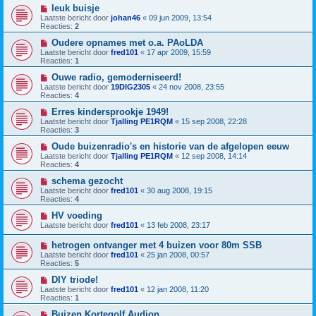
leuk buisje
Laatste bericht door
johan46
«
09 jun 2009, 13:54
Reacties:
2
Oudere opnames met o.a. PAoLDA
Laatste bericht door
fred101
«
17 apr 2009, 15:59
Reacties:
1
Ouwe radio, gemoderniseerd!
Laatste bericht door
19DIG2305
«
24 nov 2008, 23:55
Reacties:
4
Erres kindersprookje 1949!
Laatste bericht door
Tjalling PE1RQM
«
15 sep 2008, 22:28
Reacties:
3
Oude buizenradio's en historie van de afgelopen eeuw
Laatste bericht door
Tjalling PE1RQM
«
12 sep 2008, 14:14
Reacties:
4
schema gezocht
Laatste bericht door
fred101
«
30 aug 2008, 19:15
Reacties:
4
HV voeding
Laatste bericht door
fred101
«
13 feb 2008, 23:17
hetrogen ontvanger met 4 buizen voor 80m SSB
Laatste bericht door
fred101
«
25 jan 2008, 00:57
Reacties:
5
DIY triode!
Laatste bericht door
fred101
«
12 jan 2008, 11:20
Reacties:
1
Buizen Kortegolf Audion.