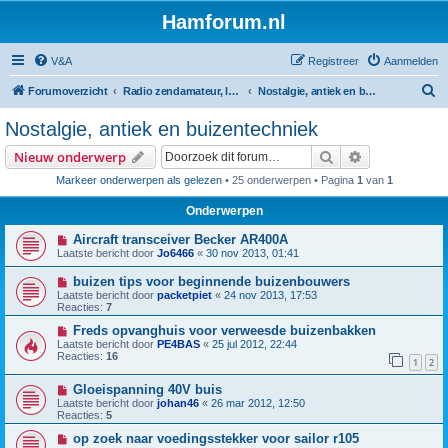
Hamforum.nl
V&A
Registreer
Aanmelden
Z
Forumoverzicht
Radio zendamateur, luisteramateur en elektronica zelfbouw
Nostalgie, antiek en buizentechniek
o
Nostalgie, antiek en buizentechniek
e
Zoek
Uitgebreid z
Nieuw onderwerp
k
Markeer onderwerpen als gelezen
• 25 onderwerpen • Pagina
1
van
1
Onderwerpen
Aircraft transceiver Becker AR400A
Laatste bericht door
Jo6466
«
30 nov 2013, 01:41
buizen tips voor beginnende buizenbouwers
Laatste bericht door
packetpiet
«
24 nov 2013, 17:53
Reacties:
7
Freds opvanghuis voor verweesde buizenbakken
Laatste bericht door
PE4BAS
«
25 jul 2012, 22:44
Reacties:
16
1
2
Gloeispanning 40V buis
Laatste bericht door
johan46
«
26 mar 2012, 12:50
Reacties:
5
op zoek naar voedingsstekker voor sailor r105