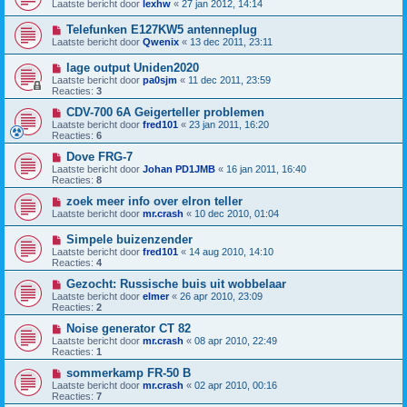
Laatste bericht door
lexhw
«
27 jan 2012, 14:14
Telefunken E127KW5 antenneplug
Laatste bericht door
Qwenix
«
13 dec 2011, 23:11
lage output Uniden2020
Laatste bericht door
pa0sjm
«
11 dec 2011, 23:59
Reacties:
3
CDV-700 6A Geigerteller problemen
Laatste bericht door
fred101
«
23 jan 2011, 16:20
Reacties:
6
Dove FRG-7
Laatste bericht door
Johan PD1JMB
«
16 jan 2011, 16:40
Reacties:
8
zoek meer info over elron teller
Laatste bericht door
mr.crash
«
10 dec 2010, 01:04
Simpele buizenzender
Laatste bericht door
fred101
«
14 aug 2010, 14:10
Reacties:
4
Gezocht: Russische buis uit wobbelaar
Laatste bericht door
elmer
«
26 apr 2010, 23:09
Reacties:
2
Noise generator CT 82
Laatste bericht door
mr.crash
«
08 apr 2010, 22:49
Reacties:
1
sommerkamp FR-50 B
Laatste bericht door
mr.crash
«
02 apr 2010, 00:16
Reacties:
7