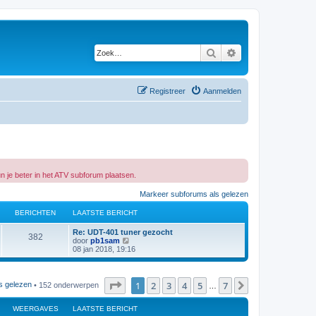
Zoek
Uitgebreid zoeken
Registreer
Aanmelden
n je beter in het ATV subforum plaatsen.
Markeer subforums als gelezen
BERICHTEN
LAATSTE BERICHT
L
Re: UDT-401 tuner gezocht
B
382
a
B
door
pb1sam
a
e
08 jan 2018, 19:16
e
t
k
s
i
r
t
j
e
k
Pagina
1
van
7
1
2
3
4
5
7
Volgende
s gelezen
• 152 onderwerpen
…
i
b
l
e
a
r
a
WEERGAVES
c
LAATSTE BERICHT
i
t