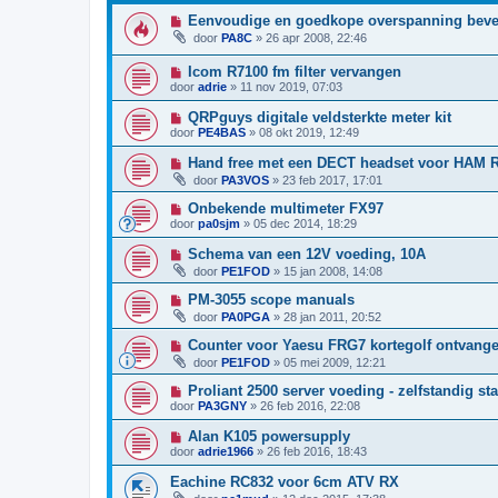
Eenvoudige en goedkope overspanning bevei
door
PA8C
»
26 apr 2008, 22:46
Icom R7100 fm filter vervangen
door
adrie
»
11 nov 2019, 07:03
QRPguys digitale veldsterkte meter kit
door
PE4BAS
»
08 okt 2019, 12:49
Hand free met een DECT headset voor HAM 
door
PA3VOS
»
23 feb 2017, 17:01
Onbekende multimeter FX97
door
pa0sjm
»
05 dec 2014, 18:29
Schema van een 12V voeding, 10A
door
PE1FOD
»
15 jan 2008, 14:08
PM-3055 scope manuals
door
PA0PGA
»
28 jan 2011, 20:52
Counter voor Yaesu FRG7 kortegolf ontvange
door
PE1FOD
»
05 mei 2009, 12:21
Proliant 2500 server voeding - zelfstandig st
door
PA3GNY
»
26 feb 2016, 22:08
Alan K105 powersupply
door
adrie1966
»
26 feb 2016, 18:43
Eachine RC832 voor 6cm ATV RX