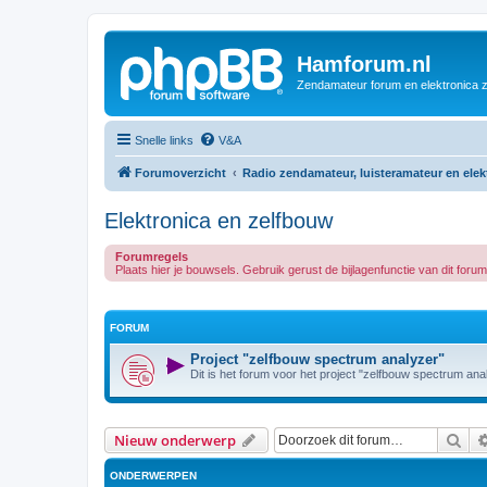
Hamforum.nl
Zendamateur forum en elektronica 
Snelle links
V&A
Forumoverzicht
Radio zendamateur, luisteramateur en ele
Elektronica en zelfbouw
Forumregels
Plaats hier je bouwsels. Gebruik gerust de bijlagenfunctie van dit for
FORUM
Project "zelfbouw spectrum analyzer"
Dit is het forum voor het project "zelfbouw spectrum ana
Zoe
Nieuw onderwerp
ONDERWERPEN