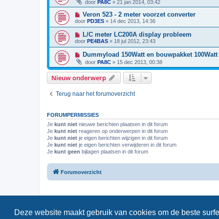
door
PA8C
»
21 jan 2014, 03:42
Veron 523 - 2 meter voorzet converter
door
PD3ES
»
14 dec 2013, 14:36
L/C meter LC200A display probleem
door
PE4BAS
»
18 jul 2012, 23:43
Dummyload 150Watt en bouwpakket 100Watt
door
PA8C
»
15 dec 2013, 00:38
Nieuw onderwerp
Terug naar het forumoverzicht
FORUMPERMISSIES
Je
kunt niet
nieuwe berichten plaatsen in dit forum
Je
kunt niet
reageren op onderwerpen in dit forum
Je
kunt niet
je eigen berichten wijzigen in dit forum
Je
kunt niet
je eigen berichten verwijderen in dit forum
Je
kunt geen
bijlagen plaatsen in dit forum
Forumoverzicht
Deze website maakt gebruik van cookies om de beste surfe