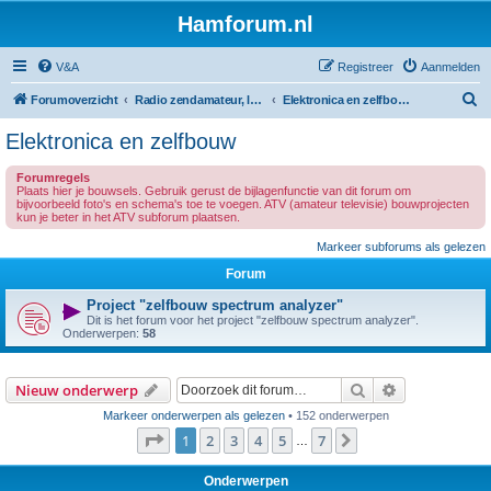
Hamforum.nl
V&A
Registreer
Aanmelden
Z
Forumoverzicht
Radio zendamateur, luisteramateur en elektronica zelfbouw
Elektronica en zelfbouw
o
Elektronica en zelfbouw
e
Forumregels
k
Plaats hier je bouwsels. Gebruik gerust de bijlagenfunctie van dit forum om
bijvoorbeeld foto's en schema's toe te voegen. ATV (amateur televisie) bouwprojecten
kun je beter in het ATV subforum plaatsen.
Markeer subforums als gelezen
Forum
Project "zelfbouw spectrum analyzer"
Dit is het forum voor het project "zelfbouw spectrum analyzer".
Onderwerpen:
58
Zoek
Uitgebreid z
Nieuw onderwerp
Markeer onderwerpen als gelezen
• 152 onderwerpen
Pagina
1
van
7
1
2
3
4
5
7
Volgende
…
Onderwerpen