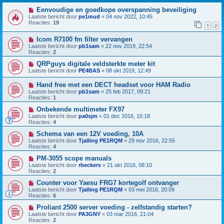
Eenvoudige en goedkope overspanning beveiliging
Laatste bericht door
pe1mud
«
04 nov 2022, 10:45
Reacties:
19
1
2
Icom R7100 fm filter vervangen
Laatste bericht door
pb1sam
«
22 nov 2019, 22:54
Reacties:
2
QRPguys digitale veldsterkte meter kit
Laatste bericht door
PE4BAS
«
08 okt 2019, 12:49
Hand free met een DECT headset voor HAM Radio
Laatste bericht door
pb1sam
«
25 feb 2017, 09:21
Reacties:
1
Onbekende multimeter FX97
Laatste bericht door
pa0sjm
«
01 dec 2016, 15:18
Reacties:
4
Schema van een 12V voeding, 10A
Laatste bericht door
Tjalling PE1RQM
«
29 nov 2016, 22:55
Reacties:
4
PM-3055 scope manuals
Laatste bericht door
rbeckers
«
21 okt 2016, 08:10
Reacties:
2
Counter voor Yaesu FRG7 kortegolf ontvanger
Laatste bericht door
Tjalling PE1RQM
«
03 mei 2016, 20:09
Reacties:
6
Proliant 2500 server voeding - zelfstandig starten?
Laatste bericht door
PA3GNY
«
03 mar 2016, 21:04
Reacties:
2