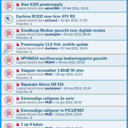
Alan K105 powersupply
Laatste bericht door
adrie1966
«
26 feb 2016, 18:43
Eachine RC832 voor 6cm ATV RX
Laatste bericht door
pe1mud
«
12 dec 2015, 17:59
Reacties:
1
Goedkoop Modem gezocht voor digitale modes
Laatste bericht door
packetpiet
«
04 nov 2015, 09:46
Reacties:
4
Powersupply 13,8 Volt, midlife update
Laatste bericht door
rbeckers
«
07 mei 2015, 19:45
Reacties:
1
HP54601A oscilloscoop bedieningsprint gezocht
Laatste bericht door
PE5HV
«
04 mei 2015, 20:09
Stappen verzwakker 1-82dB 50 ohm
Laatste bericht door
PA8C
«
26 apr 2015, 13:21
Reacties:
3
Reparatie Alinco DR 510
Laatste bericht door
packetpiet
«
18 nov 2014, 15:44
Reacties:
9
Eenvoudige callgever 2e serie
Laatste bericht door
PA8C
«
21 jun 2014, 00:33
Eenvoudige callgever in PIC12F683
Laatste bericht door
PA8C
«
03 jun 2014, 23:25
Reacties:
2
1 op 4 balun