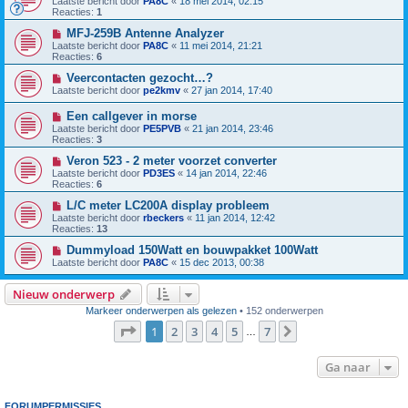
Laatste bericht door
PA8C
«
18 mei 2014, 02:15
Reacties:
1
MFJ-259B Antenne Analyzer
Laatste bericht door
PA8C
«
11 mei 2014, 21:21
Reacties:
6
Veercontacten gezocht…?
Laatste bericht door
pe2kmv
«
27 jan 2014, 17:40
Een callgever in morse
Laatste bericht door
PE5PVB
«
21 jan 2014, 23:46
Reacties:
3
Veron 523 - 2 meter voorzet converter
Laatste bericht door
PD3ES
«
14 jan 2014, 22:46
Reacties:
6
L/C meter LC200A display probleem
Laatste bericht door
rbeckers
«
11 jan 2014, 12:42
Reacties:
13
Dummyload 150Watt en bouwpakket 100Watt
Laatste bericht door
PA8C
«
15 dec 2013, 00:38
Nieuw onderwerp
Markeer onderwerpen als gelezen
• 152 onderwerpen
Pagina
1
van
7
1
2
3
4
5
7
Volgende
…
Ga naar
FORUMPERMISSIES