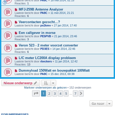
Laatste bericht door
PA8C
«
18 mei 2014, 02:15
Reacties:
1
MFJ-259B Antenne Analyzer
Laatste bericht door
PA8C
«
11 mei 2014, 21:21
Reacties:
6
Veercontacten gezocht…?
Laatste bericht door
pe2kmv
«
27 jan 2014, 17:40
Een callgever in morse
Laatste bericht door
PE5PVB
«
21 jan 2014, 23:46
Reacties:
3
Veron 523 - 2 meter voorzet converter
Laatste bericht door
PD3ES
«
14 jan 2014, 22:46
Reacties:
6
L/C meter LC200A display probleem
Laatste bericht door
rbeckers
«
11 jan 2014, 12:42
Reacties:
13
Dummyload 150Watt en bouwpakket 100Watt
Laatste bericht door
PA8C
«
15 dec 2013, 00:38
Nieuw onderwerp
Markeer onderwerpen als gelezen
• 152 onderwerpen
Pagina
1
van
7
1
2
3
4
5
7
Volgende
…
Ga naar
FORUMPERMISSIES