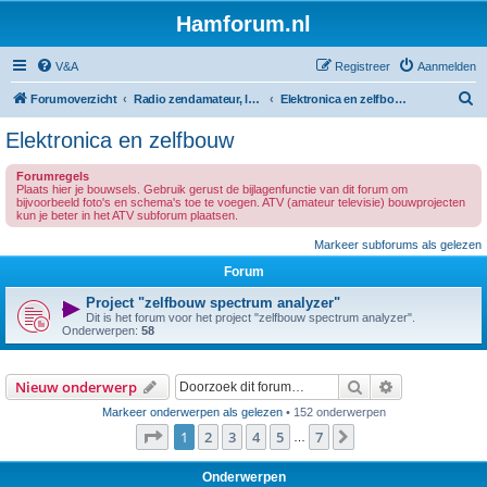
Hamforum.nl
V&A
Registreer
Aanmelden
Z
Forumoverzicht
Radio zendamateur, luisteramateur en elektronica zelfbouw
Elektronica en zelfbouw
o
Elektronica en zelfbouw
e
Forumregels
k
Plaats hier je bouwsels. Gebruik gerust de bijlagenfunctie van dit forum om
bijvoorbeeld foto's en schema's toe te voegen. ATV (amateur televisie) bouwprojecten
kun je beter in het ATV subforum plaatsen.
Markeer subforums als gelezen
Forum
Project "zelfbouw spectrum analyzer"
Dit is het forum voor het project "zelfbouw spectrum analyzer".
Onderwerpen:
58
Zoek
Uitgebreid z
Nieuw onderwerp
Markeer onderwerpen als gelezen
• 152 onderwerpen
Pagina
1
van
7
1
2
3
4
5
7
Volgende
…
Onderwerpen