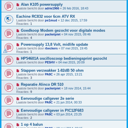
Alan K105 powersupply
Laatste bericht door
adrie1966
«
26 feb 2016, 18:43
Eachine RC832 voor 6cm ATV RX
Laatste bericht door
pe1mud
«
12 dec 2015, 17:59
Reacties:
1
Goedkoop Modem gezocht voor digitale modes
Laatste bericht door
packetpiet
«
04 nov 2015, 09:46
Reacties:
4
Powersupply 13,8 Volt, midlife update
Laatste bericht door
rbeckers
«
07 mei 2015, 19:45
Reacties:
1
HP54601A oscilloscoop bedieningsprint gezocht
Laatste bericht door
PE5HV
«
04 mei 2015, 20:09
Stappen verzwakker 1-82dB 50 ohm
Laatste bericht door
PA8C
«
26 apr 2015, 13:21
Reacties:
3
Reparatie Alinco DR 510
Laatste bericht door
packetpiet
«
18 nov 2014, 15:44
Reacties:
9
Eenvoudige callgever 2e serie
Laatste bericht door
PA8C
«
21 jun 2014, 00:33
Eenvoudige callgever in PIC12F683
Laatste bericht door
PA8C
«
03 jun 2014, 23:25
Reacties:
2
1 op 4 balun