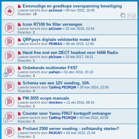
Eenvoudige en goedkope overspanning beveiliging
Laatste bericht door
pe1mud
«
04 nov 2022, 10:45
Reacties:
19
1
2
Icom R7100 fm filter vervangen
Laatste bericht door
pb1sam
«
22 nov 2019, 22:54
Reacties:
2
QRPguys digitale veldsterkte meter kit
Laatste bericht door
PE4BAS
«
08 okt 2019, 12:49
Hand free met een DECT headset voor HAM Radio
Laatste bericht door
pb1sam
«
25 feb 2017, 09:21
Reacties:
1
Onbekende multimeter FX97
Laatste bericht door
pa0sjm
«
01 dec 2016, 15:18
Reacties:
4
Schema van een 12V voeding, 10A
Laatste bericht door
Tjalling PE1RQM
«
29 nov 2016, 22:55
Reacties:
4
PM-3055 scope manuals
Laatste bericht door
rbeckers
«
21 okt 2016, 08:10
Reacties:
2
Counter voor Yaesu FRG7 kortegolf ontvanger
Laatste bericht door
Tjalling PE1RQM
«
03 mei 2016, 20:09
Reacties:
6
Proliant 2500 server voeding - zelfstandig starten?
Laatste bericht door
PA3GNY
«
03 mar 2016, 21:04
Reacties:
2