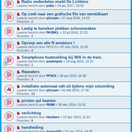
Radio onderdelen markt De Lichtmis
Laatste bericht door
pa5rj
«
24 jan 2017, 19:32
Op zoek naar een grafische file van wereldkaart
Laatste bericht door
pb1sam
«
27 aug 2016, 14:20
Reacties:
2
Lastig te bereiken plekken schoonmaken
Laatste bericht door
PA3BKL
«
10 jul 2016, 21:25
Reacties:
2
Oproep aan alle N amateurs !
Laatste bericht door
PE2CH
«
07 mar 2016, 11:50
Reacties:
2
Smartphone foutmelding bij Wifi in de trein.
Laatste bericht door
packetpiet
«
19 aug 2015, 22:31
Reacties:
1
Repeaters
Laatste bericht door
PF9ZX
«
06 jun 2015, 16:36
Reacties:
3
installatie automaat valt uit tijdens mijn uitzending
Laatste bericht door
pb1sam
«
01 feb 2015, 17:18
Reacties:
14
printen qsl kaarten
Laatste bericht door
PA9M
«
30 dec 2014, 01:41
verlichting
Laatste bericht door
rbeckers
«
13 dec 2014, 11:52
Reacties:
8
handleiding
Laatste bericht door
danny100
«
07 nov 2014, 14:28