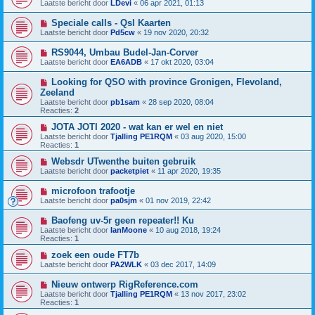
Laatste bericht door
LDevi
«
06 apr 2021, 01:13
Speciale calls - Qsl Kaarten
Laatste bericht door
Pd5cw
«
19 nov 2020, 20:32
RS9044, Umbau Budel-Jan-Corver
Laatste bericht door
EA6ADB
«
17 okt 2020, 03:04
Looking for QSO with province Gronigen, Flevoland,
Zeeland
Laatste bericht door
pb1sam
«
28 sep 2020, 08:04
Reacties:
2
JOTA JOTI 2020 - wat kan er wel en niet
Laatste bericht door
Tjalling PE1RQM
«
03 aug 2020, 15:00
Reacties:
1
Websdr UTwenthe buiten gebruik
Laatste bericht door
packetpiet
«
11 apr 2020, 19:35
microfoon trafootje
Laatste bericht door
pa0sjm
«
01 nov 2019, 22:42
Baofeng uv-5r geen repeater!! Ku
Laatste bericht door
IanMoone
«
10 aug 2018, 19:24
Reacties:
1
zoek een oude FT7b
Laatste bericht door
PA2WLK
«
03 dec 2017, 14:09
Nieuw ontwerp RigReference.com
Laatste bericht door
Tjalling PE1RQM
«
13 nov 2017, 23:02
Reacties:
1