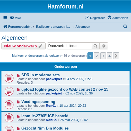
Hamforum.nl
V&A
Registreer
Aanmelden
Z
Forumoverzicht
Radio zendamateur, luisteramateur en elektronica zelfbouw
Algemeen
o
Algemeen
e
Zoek
Uitgebreid z
Nieuw onderwerp
k
1
2
3
4
Volge
Markeer onderwerpen als gelezen
• 86 onderwerpen
Onderwerpen
SDR in moderne sets
Laatste bericht door
packetpiet
«
04 nov 2025, 11:25
Reacties:
3
upload logfile gezocht op WAB contest 2 nov 25
Laatste bericht door
packetpiet
«
02 nov 2025, 18:36
Voedingsspanning
Laatste bericht door
Ron01
«
10 apr 2024, 20:23
Reacties:
1
icom ic-2730E ICF besteld
Laatste bericht door
RonBo
«
25 mar 2024, 12:02
Gezocht Nim Bin Modules