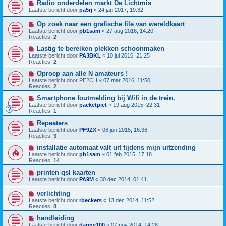
Radio onderdelen markt De Lichtmis
Laatste bericht door
pa5rj
«
24 jan 2017, 19:32
Op zoek naar een grafische file van wereldkaart
Laatste bericht door
pb1sam
«
27 aug 2016, 14:20
Reacties:
2
Lastig te bereiken plekken schoonmaken
Laatste bericht door
PA3BKL
«
10 jul 2016, 21:25
Reacties:
2
Oproep aan alle N amateurs !
Laatste bericht door
PE2CH
«
07 mar 2016, 11:50
Reacties:
2
Smartphone foutmelding bij Wifi in de trein.
Laatste bericht door
packetpiet
«
19 aug 2015, 22:31
Reacties:
1
Repeaters
Laatste bericht door
PF9ZX
«
06 jun 2015, 16:36
Reacties:
3
installatie automaat valt uit tijdens mijn uitzending
Laatste bericht door
pb1sam
«
01 feb 2015, 17:18
Reacties:
14
printen qsl kaarten
Laatste bericht door
PA9M
«
30 dec 2014, 01:41
verlichting
Laatste bericht door
rbeckers
«
13 dec 2014, 11:52
Reacties:
8
handleiding
Laatste bericht door
danny100
«
07 nov 2014, 14:28