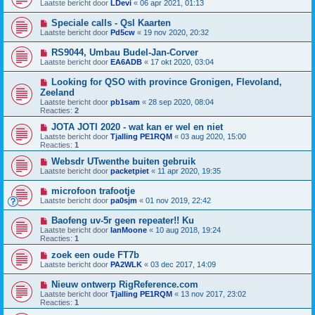
Laatste bericht door
LDevi
«
06 apr 2021, 01:13
Speciale calls - Qsl Kaarten
Laatste bericht door
Pd5cw
«
19 nov 2020, 20:32
RS9044, Umbau Budel-Jan-Corver
Laatste bericht door
EA6ADB
«
17 okt 2020, 03:04
Looking for QSO with province Gronigen, Flevoland,
Zeeland
Laatste bericht door
pb1sam
«
28 sep 2020, 08:04
Reacties:
2
JOTA JOTI 2020 - wat kan er wel en niet
Laatste bericht door
Tjalling PE1RQM
«
03 aug 2020, 15:00
Reacties:
1
Websdr UTwenthe buiten gebruik
Laatste bericht door
packetpiet
«
11 apr 2020, 19:35
microfoon trafootje
Laatste bericht door
pa0sjm
«
01 nov 2019, 22:42
Baofeng uv-5r geen repeater!! Ku
Laatste bericht door
IanMoone
«
10 aug 2018, 19:24
Reacties:
1
zoek een oude FT7b
Laatste bericht door
PA2WLK
«
03 dec 2017, 14:09
Nieuw ontwerp RigReference.com
Laatste bericht door
Tjalling PE1RQM
«
13 nov 2017, 23:02
Reacties:
1