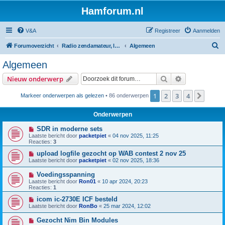
Hamforum.nl
V&A
Registreer
Aanmelden
Z
Forumoverzicht
Radio zendamateur, luisteramateur en elektronica zelfbouw
Algemeen
o
Algemeen
e
Zoek
Uitgebreid z
Nieuw onderwerp
k
1
2
3
4
Volge
Markeer onderwerpen als gelezen
• 86 onderwerpen
Onderwerpen
SDR in moderne sets
Laatste bericht door
packetpiet
«
04 nov 2025, 11:25
Reacties:
3
upload logfile gezocht op WAB contest 2 nov 25
Laatste bericht door
packetpiet
«
02 nov 2025, 18:36
Voedingsspanning
Laatste bericht door
Ron01
«
10 apr 2024, 20:23
Reacties:
1
icom ic-2730E ICF besteld
Laatste bericht door
RonBo
«
25 mar 2024, 12:02
Gezocht Nim Bin Modules