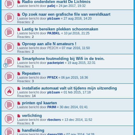
Radio onderdelen markt De Lichtmis
Laatste bericht door
pa5rj
«
24 jan 2017, 19:32
Op zoek naar een grafische file van wereldkaart
Laatste bericht door
pb1sam
«
27 aug 2016, 14:20
Reacties:
2
Lastig te bereiken plekken schoonmaken
Laatste bericht door
PA3BKL
«
10 jul 2016, 21:25
Reacties:
2
Oproep aan alle N amateurs !
Laatste bericht door
PE2CH
«
07 mar 2016, 11:50
Reacties:
2
Smartphone foutmelding bij Wifi in de trein.
Laatste bericht door
packetpiet
«
19 aug 2015, 22:31
Reacties:
1
Repeaters
Laatste bericht door
PF9ZX
«
06 jun 2015, 16:36
Reacties:
3
installatie automaat valt uit tijdens mijn uitzending
Laatste bericht door
pb1sam
«
01 feb 2015, 17:18
Reacties:
14
printen qsl kaarten
Laatste bericht door
PA9M
«
30 dec 2014, 01:41
verlichting
Laatste bericht door
rbeckers
«
13 dec 2014, 11:52
Reacties:
8
handleiding
Laatste bericht door
danny100
«
07 nov 2014, 14:28