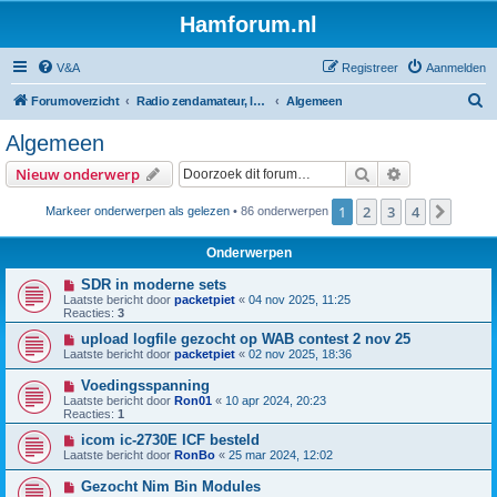
Hamforum.nl
V&A
Registreer
Aanmelden
Z
Forumoverzicht
Radio zendamateur, luisteramateur en elektronica zelfbouw
Algemeen
o
Algemeen
e
Zoek
Uitgebreid z
Nieuw onderwerp
k
1
2
3
4
Volge
Markeer onderwerpen als gelezen
• 86 onderwerpen
Onderwerpen
SDR in moderne sets
Laatste bericht door
packetpiet
«
04 nov 2025, 11:25
Reacties:
3
upload logfile gezocht op WAB contest 2 nov 25
Laatste bericht door
packetpiet
«
02 nov 2025, 18:36
Voedingsspanning
Laatste bericht door
Ron01
«
10 apr 2024, 20:23
Reacties:
1
icom ic-2730E ICF besteld
Laatste bericht door
RonBo
«
25 mar 2024, 12:02
Gezocht Nim Bin Modules