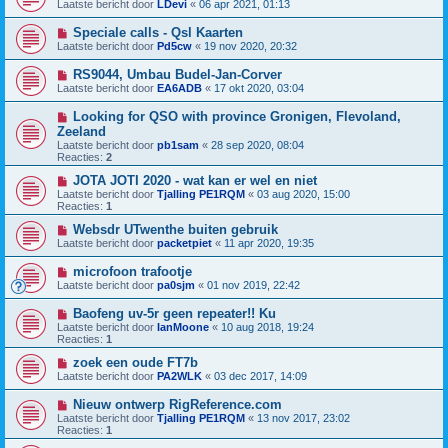
Laatste bericht door
LDevi
«
06 apr 2021, 01:13
Speciale calls - Qsl Kaarten
Laatste bericht door
Pd5cw
«
19 nov 2020, 20:32
RS9044, Umbau Budel-Jan-Corver
Laatste bericht door
EA6ADB
«
17 okt 2020, 03:04
Looking for QSO with province Gronigen, Flevoland,
Zeeland
Laatste bericht door
pb1sam
«
28 sep 2020, 08:04
Reacties:
2
JOTA JOTI 2020 - wat kan er wel en niet
Laatste bericht door
Tjalling PE1RQM
«
03 aug 2020, 15:00
Reacties:
1
Websdr UTwenthe buiten gebruik
Laatste bericht door
packetpiet
«
11 apr 2020, 19:35
microfoon trafootje
Laatste bericht door
pa0sjm
«
01 nov 2019, 22:42
Baofeng uv-5r geen repeater!! Ku
Laatste bericht door
IanMoone
«
10 aug 2018, 19:24
Reacties:
1
zoek een oude FT7b
Laatste bericht door
PA2WLK
«
03 dec 2017, 14:09
Nieuw ontwerp RigReference.com
Laatste bericht door
Tjalling PE1RQM
«
13 nov 2017, 23:02
Reacties:
1