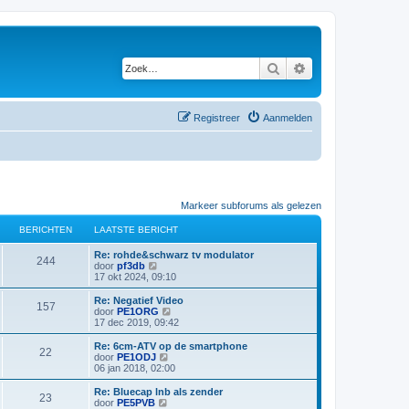
Zoek
Uitgebreid zoeken
Registreer
Aanmelden
Markeer subforums als gelezen
BERICHTEN
LAATSTE BERICHT
L
Re: rohde&schwarz tv modulator
B
244
a
B
door
pf3db
a
e
17 okt 2024, 09:10
e
t
k
s
i
L
Re: Negatief Video
B
157
r
t
j
a
B
door
PE1ORG
e
k
a
e
17 dec 2019, 09:42
e
i
b
l
t
k
e
a
s
i
L
Re: 6cm-ATV op de smartphone
B
22
r
r
a
c
t
j
a
B
door
PE1ODJ
i
t
e
k
a
e
06 jan 2018, 02:00
e
c
s
i
b
l
h
t
k
h
t
e
a
s
i
L
Re: Bluecap lnb als zender
B
t
e
23
r
r
a
c
t
j
t
a
B
door
PE5PVB
b
i
t