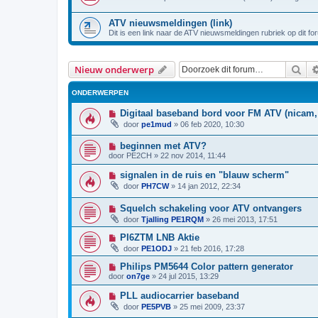
ATV nieuwsmeldingen (link)
Dit is een link naar de ATV nieuwsmeldingen rubriek op dit fo
Zoe
Nieuw onderwerp
ONDERWERPEN
Digitaal baseband bord voor FM ATV (nicam, 
door
pe1mud
»
06 feb 2020, 10:30
beginnen met ATV?
door
PE2CH
»
22 nov 2014, 11:44
signalen in de ruis en "blauw scherm"
door
PH7CW
»
14 jan 2012, 22:34
Squelch schakeling voor ATV ontvangers
door
Tjalling PE1RQM
»
26 mei 2013, 17:51
PI6ZTM LNB Aktie
door
PE1ODJ
»
21 feb 2016, 17:28
Philips PM5644 Color pattern generator
door
on7ge
»
24 jul 2015, 13:29
PLL audiocarrier baseband
door
PE5PVB
»
25 mei 2009, 23:37