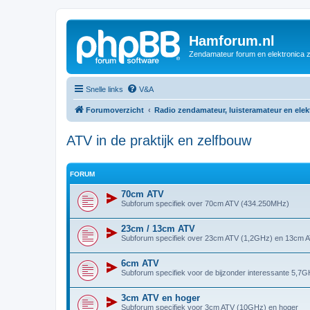
Hamforum.nl
Zendamateur forum en elektronica 
Snelle links
V&A
Forumoverzicht
Radio zendamateur, luisteramateur en ele
ATV in de praktijk en zelfbouw
FORUM
70cm ATV
Subforum specifiek over 70cm ATV (434.250MHz)
23cm / 13cm ATV
Subforum specifiek over 23cm ATV (1,2GHz) en 13cm 
6cm ATV
Subforum specifiek voor de bijzonder interessante 5,7
3cm ATV en hoger
Subforum specifiek voor 3cm ATV (10GHz) en hoger