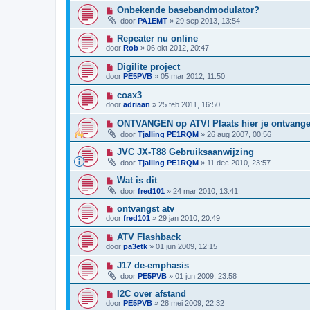
Onbekende basebandmodulator?
door
PA1EMT
»
29 sep 2013, 13:54
Repeater nu online
door
Rob
»
06 okt 2012, 20:47
Digilite project
door
PE5PVB
»
05 mar 2012, 11:50
coax3
door
adriaan
»
25 feb 2011, 16:50
ONTVANGEN op ATV! Plaats hier je ontvange
door
Tjalling PE1RQM
»
26 aug 2007, 00:56
JVC JX-T88 Gebruiksaanwijzing
door
Tjalling PE1RQM
»
11 dec 2010, 23:57
Wat is dit
door
fred101
»
24 mar 2010, 13:41
ontvangst atv
door
fred101
»
29 jan 2010, 20:49
ATV Flashback
door
pa3etk
»
01 jun 2009, 12:15
J17 de-emphasis
door
PE5PVB
»
01 jun 2009, 23:58
I2C over afstand
door
PE5PVB
»
28 mei 2009, 22:32