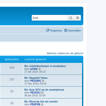
Zoek
Uitgebreid zoeken
Registreer
Aanmelden
Markeer subforums als gelezen
BERICHTEN
LAATSTE BERICHT
L
Re: rohde&schwarz tv modulator
B
244
a
B
door
pf3db
a
e
17 okt 2024, 09:10
e
t
k
s
i
L
Re: Negatief Video
B
157
r
t
j
a
B
door
PE1ORG
e
k
a
e
17 dec 2019, 09:42
e
i
b
l
t
k
e
a
s
i
L
Re: 6cm-ATV op de smartphone
B
22
r
r
a
c
t
j
a
B
door
PE1ODJ
i
t
e
k
a
e
06 jan 2018, 02:00
e
c
s
i
b
l
h
t
k
h
t
e
a
s
i
L
Re: Bluecap lnb als zender
B
t
e
23
r
r
a
c
t
j
t
a
B
door
PE5PVB
b
i
t