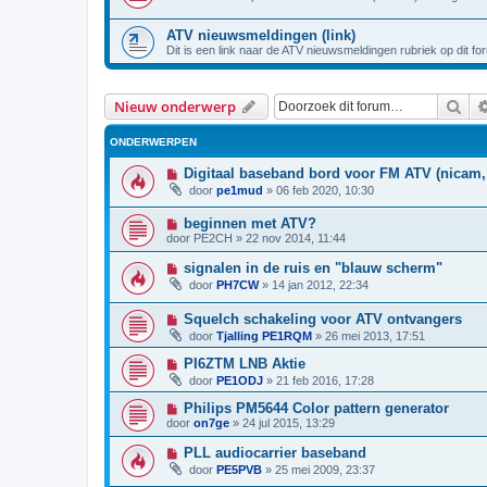
ATV nieuwsmeldingen (link)
Dit is een link naar de ATV nieuwsmeldingen rubriek op dit fo
Zoe
Nieuw onderwerp
ONDERWERPEN
Digitaal baseband bord voor FM ATV (nicam, 
door
pe1mud
»
06 feb 2020, 10:30
beginnen met ATV?
door
PE2CH
»
22 nov 2014, 11:44
signalen in de ruis en "blauw scherm"
door
PH7CW
»
14 jan 2012, 22:34
Squelch schakeling voor ATV ontvangers
door
Tjalling PE1RQM
»
26 mei 2013, 17:51
PI6ZTM LNB Aktie
door
PE1ODJ
»
21 feb 2016, 17:28
Philips PM5644 Color pattern generator
door
on7ge
»
24 jul 2015, 13:29
PLL audiocarrier baseband
door
PE5PVB
»
25 mei 2009, 23:37