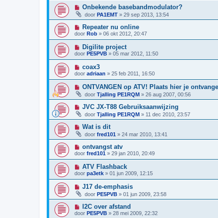
Onbekende basebandmodulator?
door
PA1EMT
»
29 sep 2013, 13:54
Repeater nu online
door
Rob
»
06 okt 2012, 20:47
Digilite project
door
PE5PVB
»
05 mar 2012, 11:50
coax3
door
adriaan
»
25 feb 2011, 16:50
ONTVANGEN op ATV! Plaats hier je ontvange
door
Tjalling PE1RQM
»
26 aug 2007, 00:56
JVC JX-T88 Gebruiksaanwijzing
door
Tjalling PE1RQM
»
11 dec 2010, 23:57
Wat is dit
door
fred101
»
24 mar 2010, 13:41
ontvangst atv
door
fred101
»
29 jan 2010, 20:49
ATV Flashback
door
pa3etk
»
01 jun 2009, 12:15
J17 de-emphasis
door
PE5PVB
»
01 jun 2009, 23:58
I2C over afstand
door
PE5PVB
»
28 mei 2009, 22:32