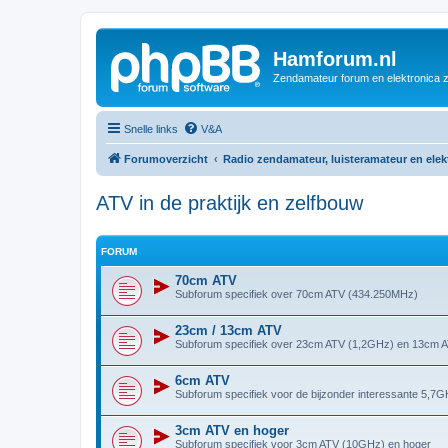
Hamforum.nl
Zendamateur forum en elektronica 
Snelle links
V&A
Forumoverzicht
Radio zendamateur, luisteramateur en ele
ATV in de praktijk en zelfbouw
FORUM
70cm ATV
Subforum specifiek over 70cm ATV (434.250MHz)
23cm / 13cm ATV
Subforum specifiek over 23cm ATV (1,2GHz) en 13cm 
6cm ATV
Subforum specifiek voor de bijzonder interessante 5,7
3cm ATV en hoger
Subforum specifiek voor 3cm ATV (10GHz) en hoger