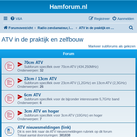
Hamforum.nl
V&A
Registreer
Aanmelden
Z
Forumoverzicht
Radio zendamateur, luisteramateur en elektronica zelfbouw
ATV in de praktijk en zelfbouw
o
ATV in de praktijk en zelfbouw
e
Markeer subforums als gelezen
k
Forum
70cm ATV
Subforum specifiek over 70cm ATV (434.250MHz)
Onderwerpen:
32
23cm / 13cm ATV
Subforum specifiek over 23cm ATV (1,2GHz) en 13cm ATV (2,3GHz)
Onderwerpen:
26
6cm ATV
Subforum specifiek voor de bijzonder interessante 5,7GHz band
Onderwerpen:
6
3cm ATV en hoger
Subforum specifiek voor 3cm ATV (10GHz) en hoger
Onderwerpen:
7
ATV nieuwsmeldingen (link)
Dit is een link naar de ATV nieuwsmeldingen rubriek op dit forum
Totaal aantal doorsturingen:
381838