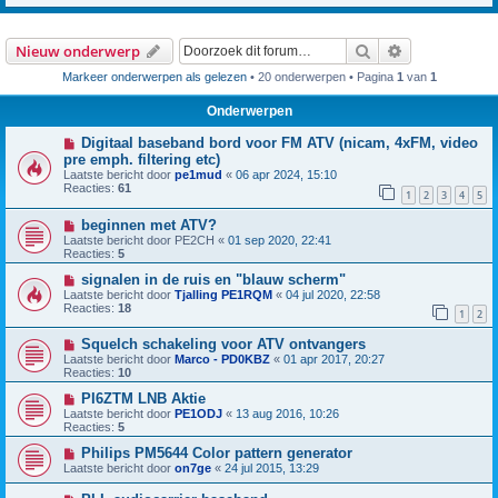
Zoek
Uitgebreid z
Nieuw onderwerp
Markeer onderwerpen als gelezen
• 20 onderwerpen • Pagina
1
van
1
Onderwerpen
Digitaal baseband bord voor FM ATV (nicam, 4xFM, video
pre emph. filtering etc)
Laatste bericht door
pe1mud
«
06 apr 2024, 15:10
Reacties:
61
1
2
3
4
5
beginnen met ATV?
Laatste bericht door
PE2CH
«
01 sep 2020, 22:41
Reacties:
5
signalen in de ruis en "blauw scherm"
Laatste bericht door
Tjalling PE1RQM
«
04 jul 2020, 22:58
Reacties:
18
1
2
Squelch schakeling voor ATV ontvangers
Laatste bericht door
Marco - PD0KBZ
«
01 apr 2017, 20:27
Reacties:
10
PI6ZTM LNB Aktie
Laatste bericht door
PE1ODJ
«
13 aug 2016, 10:26
Reacties:
5
Philips PM5644 Color pattern generator
Laatste bericht door
on7ge
«
24 jul 2015, 13:29