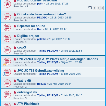
PLL audiocarrier baseband
Laatste bericht door
pa5rj
«
16 dec 2013, 17:28
Reacties:
43
1
2
3
Onbekende basebandmodulator?
Laatste bericht door
PE1ODJ
«
15 okt 2013, 16:35
Reacties:
6
Repeater nu online
Laatste bericht door
Rob
«
06 okt 2012, 20:47
Digilite project
Laatste bericht door
pa0old
«
25 jun 2012, 16:08
Reacties:
4
coax3
Laatste bericht door
Tjalling PE1RQM
«
28 feb 2011, 21:58
Reacties:
2
ONTVANGEN op ATV! Plaats hier je ontvangen stations
Laatste bericht door
Tjalling PE1RQM
«
06 jan 2011, 23:10
Reacties:
5
JVC JX-T88 Gebruiksaanwijzing
Laatste bericht door
Tjalling PE1RQM
«
11 dec 2010, 23:57
Wat is dit
Laatste bericht door
fred101
«
25 mar 2010, 00:34
Reacties:
2
ontvangst atv
Laatste bericht door
Tjalling PE1RQM
«
01 feb 2010, 10:18
Reacties:
3
ATV Flashback