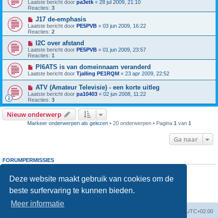
Laatste bericht door
pa3etk
«
28 jul 2009, 21:10
Reacties:
3
J17 de-emphasis
Laatste bericht door
PE5PVB
«
03 jun 2009, 16:22
Reacties:
2
I2C over afstand
Laatste bericht door
PE5PVB
«
01 jun 2009, 23:57
Reacties:
1
PI6ATS is van domeinnaam veranderd
Laatste bericht door
Tjalling PE1RQM
«
23 apr 2009, 22:52
ATV (Amateur Televisie) - een korte uitleg
Laatste bericht door
pa10403
«
02 jun 2008, 11:22
Reacties:
3
Nieuw onderwerp
Markeer onderwerpen als gelezen
• 20 onderwerpen • Pagina
1
van
1
Ga naar
FORUMPERMISSIES
Je
kunt niet
nieuwe berichten plaatsen in dit forum
Je
kunt niet
reageren op onderwerpen in dit forum
Deze website maakt gebruik van cookies om de
Je
kunt niet
je eigen berichten wijzigen in dit forum
beste surfervaring te kunnen bieden.
Je
kunt niet
je eigen berichten verwijderen in dit forum
Je
kunt geen
bijlagen plaatsen in dit forum
Meer informatie
Forumoverzicht
Verwijder cookies
Alle tijden zijn
UTC+02:00