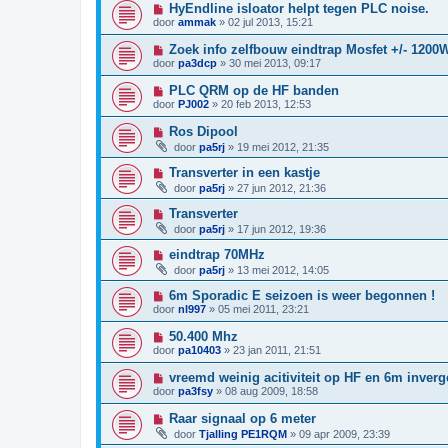
HyEndline isloator helpt tegen PLC noise.
door
ammak
»
02 jul 2013, 15:21
Zoek info zelfbouw eindtrap Mosfet +/- 1200
door
pa3dcp
»
30 mei 2013, 09:17
PLC QRM op de HF banden
door
PJ002
»
20 feb 2013, 12:53
Ros Dipool
door
pa5rj
»
19 mei 2012, 21:35
Transverter in een kastje
door
pa5rj
»
27 jun 2012, 21:36
Transverter
door
pa5rj
»
17 jun 2012, 19:36
eindtrap 70MHz
door
pa5rj
»
13 mei 2012, 14:05
6m Sporadic E seizoen is weer begonnen !
door
nl997
»
05 mei 2011, 23:21
50.400 Mhz
door
pa10403
»
23 jan 2011, 21:51
vreemd weinig acitiviteit op HF en 6m inverge
door
pa3fsy
»
08 aug 2009, 18:58
Raar signaal op 6 meter
door
Tjalling PE1RQM
»
09 apr 2009, 23:39