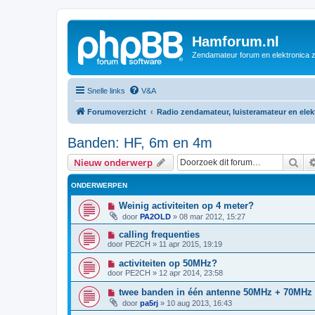
Hamforum.nl
Zendamateur forum en elektronica 
Snelle links
V&A
Forumoverzicht
Radio zendamateur, luisteramateur en ele
Banden: HF, 6m en 4m
Zoe
Nieuw onderwerp
ONDERWERPEN
Weinig activiteiten op 4 meter?
door
PA2OLD
»
08 mar 2012, 15:27
calling frequenties
door
PE2CH
»
11 apr 2015, 19:19
activiteiten op 50MHz?
door
PE2CH
»
12 apr 2014, 23:58
twee banden in één antenne 50MHz + 70MHz
door
pa5rj
»
10 aug 2013, 16:43