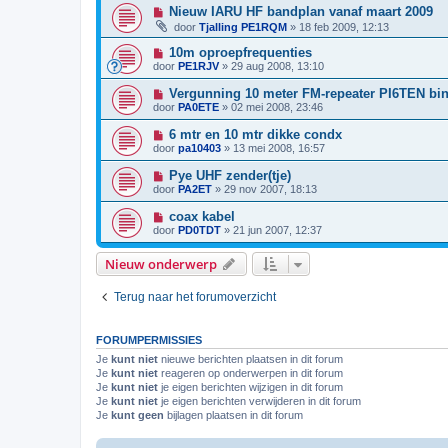
Nieuw IARU HF bandplan vanaf maart 2009
door
Tjalling PE1RQM
»
18 feb 2009, 12:13
10m oproepfrequenties
door
PE1RJV
»
29 aug 2008, 13:10
Vergunning 10 meter FM-repeater PI6TEN bi
door
PA0ETE
»
02 mei 2008, 23:46
6 mtr en 10 mtr dikke condx
door
pa10403
»
13 mei 2008, 16:57
Pye UHF zender(tje)
door
PA2ET
»
29 nov 2007, 18:13
coax kabel
door
PD0TDT
»
21 jun 2007, 12:37
Nieuw onderwerp
Terug naar het forumoverzicht
FORUMPERMISSIES
Je
kunt niet
nieuwe berichten plaatsen in dit forum
Je
kunt niet
reageren op onderwerpen in dit forum
Je
kunt niet
je eigen berichten wijzigen in dit forum
Je
kunt niet
je eigen berichten verwijderen in dit forum
Je
kunt geen
bijlagen plaatsen in dit forum