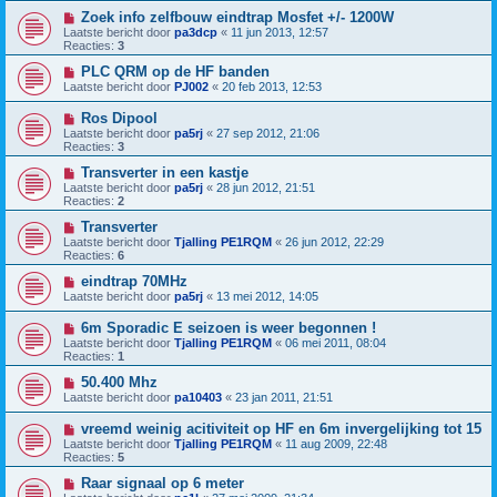
Zoek info zelfbouw eindtrap Mosfet +/- 1200W
Laatste bericht door
pa3dcp
«
11 jun 2013, 12:57
Reacties:
3
PLC QRM op de HF banden
Laatste bericht door
PJ002
«
20 feb 2013, 12:53
Ros Dipool
Laatste bericht door
pa5rj
«
27 sep 2012, 21:06
Reacties:
3
Transverter in een kastje
Laatste bericht door
pa5rj
«
28 jun 2012, 21:51
Reacties:
2
Transverter
Laatste bericht door
Tjalling PE1RQM
«
26 jun 2012, 22:29
Reacties:
6
eindtrap 70MHz
Laatste bericht door
pa5rj
«
13 mei 2012, 14:05
6m Sporadic E seizoen is weer begonnen !
Laatste bericht door
Tjalling PE1RQM
«
06 mei 2011, 08:04
Reacties:
1
50.400 Mhz
Laatste bericht door
pa10403
«
23 jan 2011, 21:51
vreemd weinig acitiviteit op HF en 6m invergelijking tot 15
Laatste bericht door
Tjalling PE1RQM
«
11 aug 2009, 22:48
Reacties:
5
Raar signaal op 6 meter