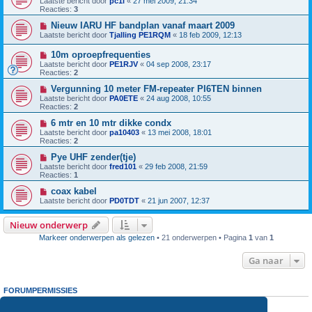
Laatste bericht door
pc1l
«
27 mei 2009, 21:34
Reacties:
3
Nieuw IARU HF bandplan vanaf maart 2009
Laatste bericht door
Tjalling PE1RQM
«
18 feb 2009, 12:13
10m oproepfrequenties
Laatste bericht door
PE1RJV
«
04 sep 2008, 23:17
Reacties:
2
Vergunning 10 meter FM-repeater PI6TEN binnen
Laatste bericht door
PA0ETE
«
24 aug 2008, 10:55
Reacties:
2
6 mtr en 10 mtr dikke condx
Laatste bericht door
pa10403
«
13 mei 2008, 18:01
Reacties:
2
Pye UHF zender(tje)
Laatste bericht door
fred101
«
29 feb 2008, 21:59
Reacties:
1
coax kabel
Laatste bericht door
PD0TDT
«
21 jun 2007, 12:37
Nieuw onderwerp
Markeer onderwerpen als gelezen
• 21 onderwerpen • Pagina
1
van
1
Ga naar
FORUMPERMISSIES
Je
kunt niet
nieuwe berichten plaatsen in dit forum