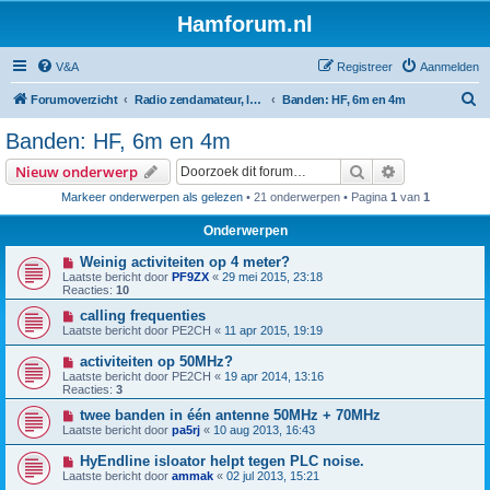
Hamforum.nl
V&A
Registreer
Aanmelden
Z
Forumoverzicht
Radio zendamateur, luisteramateur en elektronica zelfbouw
Banden: HF, 6m en 4m
o
Banden: HF, 6m en 4m
e
Zoek
Uitgebreid z
Nieuw onderwerp
k
Markeer onderwerpen als gelezen
• 21 onderwerpen • Pagina
1
van
1
Onderwerpen
Weinig activiteiten op 4 meter?
Laatste bericht door
PF9ZX
«
29 mei 2015, 23:18
Reacties:
10
calling frequenties
Laatste bericht door
PE2CH
«
11 apr 2015, 19:19
activiteiten op 50MHz?
Laatste bericht door
PE2CH
«
19 apr 2014, 13:16
Reacties:
3
twee banden in één antenne 50MHz + 70MHz
Laatste bericht door
pa5rj
«
10 aug 2013, 16:43
HyEndline isloator helpt tegen PLC noise.
Laatste bericht door
ammak
«
02 jul 2013, 15:21