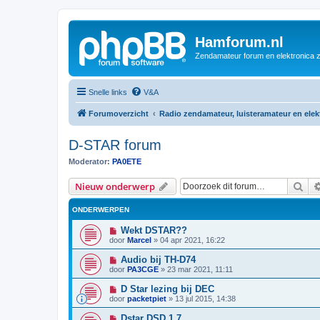
Hamforum.nl
Zendamateur forum en elektronica 
Snelle links
V&A
Forumoverzicht
Radio zendamateur, luisteramateur en ele
D-STAR forum
Moderator:
PA0ETE
Zoe
Nieuw onderwerp
ONDERWERPEN
Wekt DSTAR??
door
Marcel
»
04 apr 2021, 16:22
Audio bij TH-D74
door
PA3CGE
»
23 mar 2021, 11:11
D Star lezing bij DEC
door
packetpiet
»
13 jul 2015, 14:38
Dstar DSD 1.7