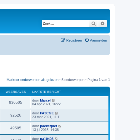
Zoek
Uitgebreid zoeken
Registreer
Aanmelden
Markeer onderwerpen als gelezen
• 5 onderwerpen • Pagina
1
van
1
WEERGAVES
LAATSTE BERICHT
L
door
Marcel
W
930505
a
04 apr 2021, 16:22
a
e
t
L
door
PA3CGE
W
92526
s
a
23 mar 2021, 11:11
e
t
a
e
e
t
L
door
packetpiet
r
b
W
49505
s
a
13 jul 2015, 14:38
e
e
t
a
r
g
e
e
t
i
L
door
pa10403
r
b