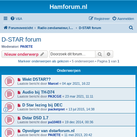
Hamforum.nl
V&A
Registreer
Aanmelden
Z
Forumoverzicht
Radio zendamateur, luisteramateur en elektronica zelfbouw
D-STAR forum
o
D-STAR forum
e
Moderator:
PA0ETE
k
Zoek
Uitgebreid z
Nieuw onderwerp
Markeer onderwerpen als gelezen
• 5 onderwerpen • Pagina
1
van
1
Onderwerpen
Wekt DSTAR??
Laatste bericht door
Marcel
«
04 apr 2021, 16:22
Audio bij TH-D74
Laatste bericht door
PA3CGE
«
23 mar 2021, 11:11
D Star lezing bij DEC
Laatste bericht door
packetpiet
«
13 jul 2015, 14:38
Dstar DSD 1.7
Laatste bericht door
pa10403
«
19 dec 2014, 00:36
Opvolger van dstarforum.nl
Laatste bericht door
PA0ETE
«
11 mei 2013, 20:42