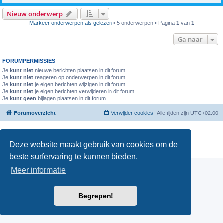
Nieuw onderwerp
Markeer onderwerpen als gelezen
• 5 onderwerpen • Pagina
1
van
1
Ga naar
FORUMPERMISSIES
Je
kunt niet
nieuwe berichten plaatsen in dit forum
Je
kunt niet
reageren op onderwerpen in dit forum
Je
kunt niet
je eigen berichten wijzigen in dit forum
Je
kunt niet
je eigen berichten verwijderen in dit forum
Je
kunt geen
bijlagen plaatsen in dit forum
Forumoverzicht
Verwijder cookies
Alle tijden zijn
UTC+02:00
Powered by
phpBB
® Forum Software © phpBB Limited
Nederlandse vertaling door
phpBB.nl
.
Deze website maakt gebruik van cookies om de
Privacy
|
Gebruikersvoorwaarden
beste surfervaring te kunnen bieden.
Meer informatie
Begrepen!