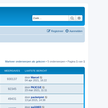
Zoek
Uitgebreid zoeken
Registreer
Aanmelden
Markeer onderwerpen als gelezen
• 5 onderwerpen • Pagina
1
van
1
WEERGAVES
LAATSTE BERICHT
L
door
Marcel
W
930137
a
04 apr 2021, 16:22
a
e
t
L
door
PA3CGE
W
92345
s
a
23 mar 2021, 11:11
e
t
a
e
e
t
L
door
packetpiet
r
b
W
49431
s
a
13 jul 2015, 14:38
e
e
t
a
r
g
e
e
t
i
L
door
pa10403
r
b