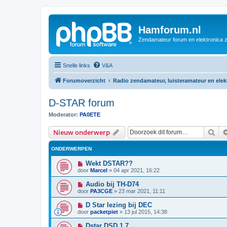
Hamforum.nl
Zendamateur forum en elektronica 
Snelle links
V&A
Forumoverzicht
Radio zendamateur, luisteramateur en ele
D-STAR forum
Moderator:
PA0ETE
Zoe
Nieuw onderwerp
ONDERWERPEN
Wekt DSTAR??
door
Marcel
»
04 apr 2021, 16:22
Audio bij TH-D74
door
PA3CGE
»
23 mar 2021, 11:11
D Star lezing bij DEC
door
packetpiet
»
13 jul 2015, 14:38
Dstar DSD 1.7