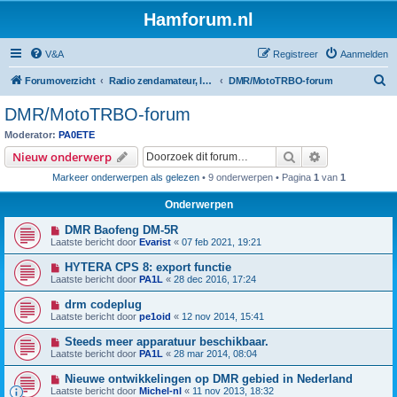
Hamforum.nl
V&A
Registreer
Aanmelden
Z
Forumoverzicht
Radio zendamateur, luisteramateur en elektronica zelfbouw
DMR/MotoTRBO-forum
o
DMR/MotoTRBO-forum
e
Moderator:
PA0ETE
k
Zoek
Uitgebreid z
Nieuw onderwerp
Markeer onderwerpen als gelezen
• 9 onderwerpen • Pagina
1
van
1
Onderwerpen
DMR Baofeng DM-5R
Laatste bericht door
Evarist
«
07 feb 2021, 19:21
HYTERA CPS 8: export functie
Laatste bericht door
PA1L
«
28 dec 2016, 17:24
drm codeplug
Laatste bericht door
pe1oid
«
12 nov 2014, 15:41
Steeds meer apparatuur beschikbaar.
Laatste bericht door
PA1L
«
28 mar 2014, 08:04
Nieuwe ontwikkelingen op DMR gebied in Nederland
Laatste bericht door
Michel-nl
«
11 nov 2013, 18:32