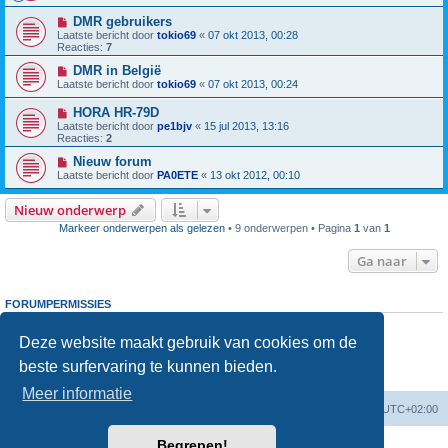
DMR gebruikers
Laatste bericht door
tokio69
«
07 okt 2013, 00:28
Reacties:
7
DMR in België
Laatste bericht door
tokio69
«
07 okt 2013, 00:24
HORA HR-79D
Laatste bericht door
pe1bjv
«
15 jul 2013, 13:16
Reacties:
2
Nieuw forum
Laatste bericht door
PA0ETE
«
13 okt 2012, 00:10
Nieuw onderwerp
Markeer onderwerpen als gelezen
• 9 onderwerpen • Pagina
1
van
1
Ga naar
FORUMPERMISSIES
Je
kunt niet
nieuwe berichten plaatsen in dit forum
Je
kunt niet
reageren op onderwerpen in dit forum
Deze website maakt gebruik van cookies om de
Je
kunt niet
je eigen berichten wijzigen in dit forum
beste surfervaring te kunnen bieden.
Je
kunt niet
je eigen berichten verwijderen in dit forum
Je
kunt geen
bijlagen plaatsen in dit forum
Meer informatie
Forumoverzicht
Verwijder cookies
Alle tijden zijn
UTC+02:00
Begrepen!
Powered by
phpBB
® Forum Software © phpBB Limited