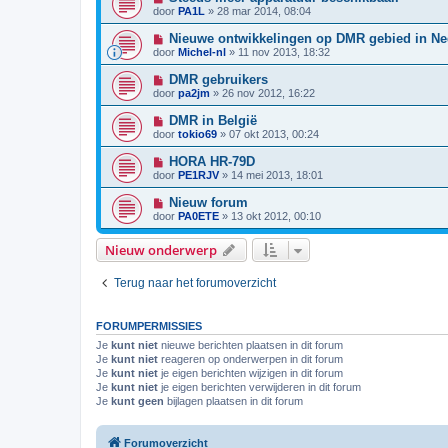
door
PA1L
»
28 mar 2014, 08:04
Nieuwe ontwikkelingen op DMR gebied in Ne
door
Michel-nl
»
11 nov 2013, 18:32
DMR gebruikers
door
pa2jm
»
26 nov 2012, 16:22
DMR in België
door
tokio69
»
07 okt 2013, 00:24
HORA HR-79D
door
PE1RJV
»
14 mei 2013, 18:01
Nieuw forum
door
PA0ETE
»
13 okt 2012, 00:10
Nieuw onderwerp
Terug naar het forumoverzicht
FORUMPERMISSIES
Je
kunt niet
nieuwe berichten plaatsen in dit forum
Je
kunt niet
reageren op onderwerpen in dit forum
Je
kunt niet
je eigen berichten wijzigen in dit forum
Je
kunt niet
je eigen berichten verwijderen in dit forum
Je
kunt geen
bijlagen plaatsen in dit forum
Forumoverzicht