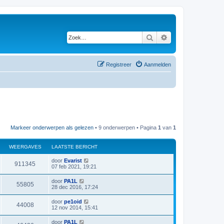
Zoek
Uitgebreid zoeken
Registreer
Aanmelden
Markeer onderwerpen als gelezen
• 9 onderwerpen • Pagina
1
van
1
WEERGAVES
LAATSTE BERICHT
L
door
Evarist
W
911345
a
07 feb 2021, 19:21
a
e
t
L
door
PA1L
W
55805
s
a
28 dec 2016, 17:24
e
t
a
e
e
t
L
door
pe1oid
r
b
W
44008
s
a
12 nov 2014, 15:41
e
e
t
a
r
g
e
e
t
i
L
door
PA1L
r
b