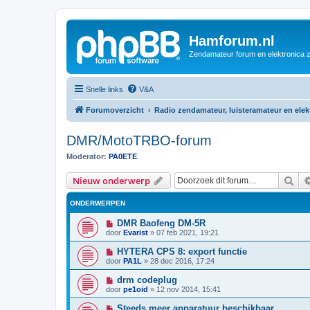
Hamforum.nl
Zendamateur forum en elektronica 
Snelle links
V&A
Forumoverzicht
Radio zendamateur, luisteramateur en ele
DMR/MotoTRBO-forum
Moderator:
PA0ETE
Zoe
Nieuw onderwerp
ONDERWERPEN
DMR Baofeng DM-5R
door
Evarist
»
07 feb 2021, 19:21
HYTERA CPS 8: export functie
door
PA1L
»
28 dec 2016, 17:24
drm codeplug
door
pe1oid
»
12 nov 2014, 15:41
Steeds meer apparatuur beschikbaar.