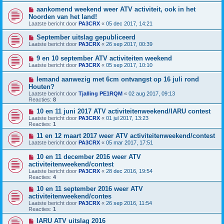
aankomend weekend weer ATV activiteit, ook in het
Noorden van het land!
Laatste bericht door
PA3CRX
«
05 dec 2017, 14:21
September uitslag gepubliceerd
Laatste bericht door
PA3CRX
«
26 sep 2017, 00:39
9 en 10 september ATV activiteiten weekend
Laatste bericht door
PA3CRX
«
05 sep 2017, 10:10
Iemand aanwezig met 6cm ontvangst op 16 juli rond
Houten?
Laatste bericht door
Tjalling PE1RQM
«
02 aug 2017, 09:13
Reacties:
8
10 en 11 juni 2017 ATV activiteitenweekend/IARU contest
Laatste bericht door
PA3CRX
«
01 jul 2017, 13:23
Reacties:
1
11 en 12 maart 2017 weer ATV activiteitenweekend/contest
Laatste bericht door
PA3CRX
«
05 mar 2017, 17:51
10 en 11 december 2016 weer ATV
activiteitenweekend/contest
Laatste bericht door
PA3CRX
«
28 dec 2016, 19:54
Reacties:
4
10 en 11 september 2016 weer ATV
activiteitenweekend/contes
Laatste bericht door
PA3CRX
«
26 sep 2016, 11:54
Reacties:
1
IARU ATV uitslag 2016