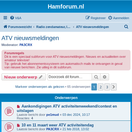
Hamforum.nl
V&A
Registreer
Aanmelden
Z
Forumoverzicht
Radio zendamateur, luisteramateur en elektronica zelfbouw
ATV nieuwsmeldingen
o
ATV nieuwsmeldingen
e
Moderator:
PA3CRX
k
Forumregels
Dit is een speciaal subforum voor ATV nieuwsmeldingen. Nieuws en actualiteiten over
amateur televisie!
Tip: gebruik het abonnementssysteem om automatisch mails te ontvangen in geval
van nieuwe berichten. Zie uitleg in dit subforum.
Zoek
Uitgebreid z
Nieuw onderwerp
1
2
3
Volgen
Markeer onderwerpen als gelezen
• 65 onderwerpen
Onderwerpen
Aankondigingen ATV activiteitenweekend/contest en
uitslagen
Laatste bericht door
pe1mud
«
03 dec 2024, 10:17
Reacties:
4
10 en 11 maart weer ATV activiteitendag
Laatste bericht door
PA3CRX
«
21 feb 2018, 13:02