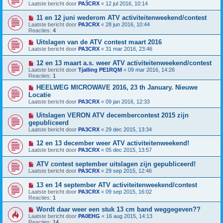
Laatste bericht door
PA3CRX
«
12 jul 2016, 10:14
11 en 12 juni wederom ATV activiteitenweekend/contest
Laatste bericht door
PA3CRX
«
28 jun 2016, 10:44
Reacties:
4
Uitslagen van de ATV contest maart 2016
Laatste bericht door
PA3CRX
«
31 mar 2016, 23:46
12 en 13 maart a.s. weer ATV activiteitenweekend/contest
Laatste bericht door
Tjalling PE1RQM
«
09 mar 2016, 14:26
Reacties:
1
HEELWEG MICROWAVE 2016, 23 th January. Nieuwe
Locatie
Laatste bericht door
PA3CRX
«
09 jan 2016, 12:33
Uitslagen VERON ATV decembercontest 2015 zijn
gepubliceerd
Laatste bericht door
PA3CRX
«
29 dec 2015, 13:34
12 en 13 december weer ATV activiteitenweekend!
Laatste bericht door
PA3CRX
«
05 dec 2015, 13:57
ATV contest september uitslagen zijn gepubliceerd!
Laatste bericht door
PA3CRX
«
29 sep 2015, 12:46
13 en 14 september ATV activiteitenweekend/contest
Laatste bericht door
PA3CRX
«
09 sep 2015, 16:02
Reacties:
1
Wordt daar weer een stuk 13 cm band weggegeven??
Laatste bericht door
PA0EHG
«
16 aug 2015, 14:13
Reacties:
14