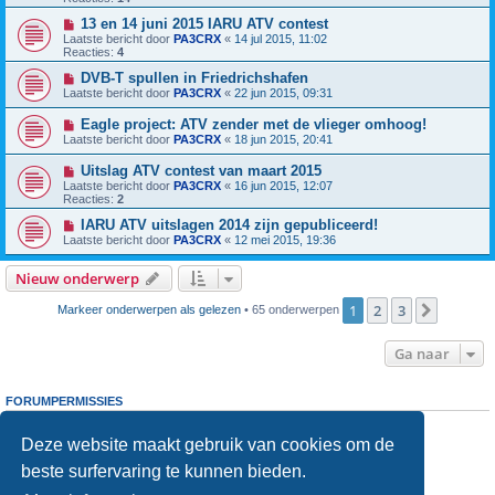
13 en 14 juni 2015 IARU ATV contest
Laatste bericht door
PA3CRX
«
14 jul 2015, 11:02
Reacties:
4
DVB-T spullen in Friedrichshafen
Laatste bericht door
PA3CRX
«
22 jun 2015, 09:31
Eagle project: ATV zender met de vlieger omhoog!
Laatste bericht door
PA3CRX
«
18 jun 2015, 20:41
Uitslag ATV contest van maart 2015
Laatste bericht door
PA3CRX
«
16 jun 2015, 12:07
Reacties:
2
IARU ATV uitslagen 2014 zijn gepubliceerd!
Laatste bericht door
PA3CRX
«
12 mei 2015, 19:36
Nieuw onderwerp
1
2
3
Volgen
Markeer onderwerpen als gelezen
• 65 onderwerpen
Ga naar
FORUMPERMISSIES
Je
kunt niet
nieuwe berichten plaatsen in dit forum
Je
kunt niet
reageren op onderwerpen in dit forum
Deze website maakt gebruik van cookies om de
Je
kunt niet
je eigen berichten wijzigen in dit forum
beste surfervaring te kunnen bieden.
Je
kunt niet
je eigen berichten verwijderen in dit forum
Je
kunt geen
bijlagen plaatsen in dit forum