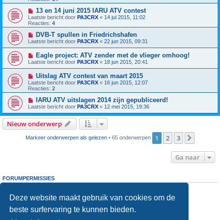
13 en 14 juni 2015 IARU ATV contest
Laatste bericht door
PA3CRX
«
14 jul 2015, 11:02
Reacties:
4
DVB-T spullen in Friedrichshafen
Laatste bericht door
PA3CRX
«
22 jun 2015, 09:31
Eagle project: ATV zender met de vlieger omhoog!
Laatste bericht door
PA3CRX
«
18 jun 2015, 20:41
Uitslag ATV contest van maart 2015
Laatste bericht door
PA3CRX
«
16 jun 2015, 12:07
Reacties:
2
IARU ATV uitslagen 2014 zijn gepubliceerd!
Laatste bericht door
PA3CRX
«
12 mei 2015, 19:36
Nieuw onderwerp
1
2
3
Volgen
Markeer onderwerpen als gelezen
• 65 onderwerpen
Ga naar
FORUMPERMISSIES
Je
kunt niet
nieuwe berichten plaatsen in dit forum
Je
kunt niet
reageren op onderwerpen in dit forum
Deze website maakt gebruik van cookies om de
Je
kunt niet
je eigen berichten wijzigen in dit forum
beste surfervaring te kunnen bieden.
Je
kunt niet
je eigen berichten verwijderen in dit forum
Je
kunt geen
bijlagen plaatsen in dit forum