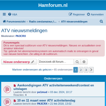
Hamforum.nl
V&A
Registreer
Aanmelden
Z
Forumoverzicht
Radio zendamateur, luisteramateur en elektronica zelfbouw
ATV nieuwsmeldingen
o
ATV nieuwsmeldingen
e
Moderator:
PA3CRX
k
Forumregels
Dit is een speciaal subforum voor ATV nieuwsmeldingen. Nieuws en actualiteiten over
amateur televisie!
Tip: gebruik het abonnementssysteem om automatisch mails te ontvangen in geval
van nieuwe berichten. Zie uitleg in dit subforum.
Zoek
Uitgebreid z
Nieuw onderwerp
1
2
3
Volgen
Markeer onderwerpen als gelezen
• 65 onderwerpen
Onderwerpen
Aankondigingen ATV activiteitenweekend/contest en
uitslagen
Laatste bericht door
pe1mud
«
03 dec 2024, 10:17
Reacties:
4
10 en 11 maart weer ATV activiteitendag
Laatste bericht door
PA3CRX
«
21 feb 2018, 13:02