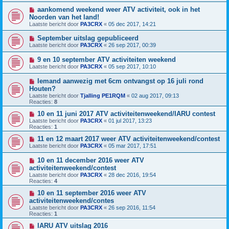
aankomend weekend weer ATV activiteit, ook in het
Noorden van het land!
Laatste bericht door
PA3CRX
«
05 dec 2017, 14:21
September uitslag gepubliceerd
Laatste bericht door
PA3CRX
«
26 sep 2017, 00:39
9 en 10 september ATV activiteiten weekend
Laatste bericht door
PA3CRX
«
05 sep 2017, 10:10
Iemand aanwezig met 6cm ontvangst op 16 juli rond
Houten?
Laatste bericht door
Tjalling PE1RQM
«
02 aug 2017, 09:13
Reacties:
8
10 en 11 juni 2017 ATV activiteitenweekend/IARU contest
Laatste bericht door
PA3CRX
«
01 jul 2017, 13:23
Reacties:
1
11 en 12 maart 2017 weer ATV activiteitenweekend/contest
Laatste bericht door
PA3CRX
«
05 mar 2017, 17:51
10 en 11 december 2016 weer ATV
activiteitenweekend/contest
Laatste bericht door
PA3CRX
«
28 dec 2016, 19:54
Reacties:
4
10 en 11 september 2016 weer ATV
activiteitenweekend/contes
Laatste bericht door
PA3CRX
«
26 sep 2016, 11:54
Reacties:
1
IARU ATV uitslag 2016