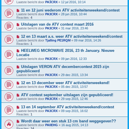
Laatste bericht door
PA3CRX
«
12 jul 2016, 10:14
11 en 12 juni wederom ATV activiteitenweekend/contest
Laatste bericht door
PA3CRX
«
28 jun 2016, 10:44
Reacties:
4
Uitslagen van de ATV contest maart 2016
Laatste bericht door
PA3CRX
«
31 mar 2016, 23:46
12 en 13 maart a.s. weer ATV activiteitenweekend/contest
Laatste bericht door
Tjalling PE1RQM
«
09 mar 2016, 14:26
Reacties:
1
HEELWEG MICROWAVE 2016, 23 th January. Nieuwe
Locatie
Laatste bericht door
PA3CRX
«
09 jan 2016, 12:33
Uitslagen VERON ATV decembercontest 2015 zijn
gepubliceerd
Laatste bericht door
PA3CRX
«
29 dec 2015, 13:34
12 en 13 december weer ATV activiteitenweekend!
Laatste bericht door
PA3CRX
«
05 dec 2015, 13:57
ATV contest september uitslagen zijn gepubliceerd!
Laatste bericht door
PA3CRX
«
29 sep 2015, 12:46
13 en 14 september ATV activiteitenweekend/contest
Laatste bericht door
PA3CRX
«
09 sep 2015, 16:02
Reacties:
1
Wordt daar weer een stuk 13 cm band weggegeven??
Laatste bericht door
PA0EHG
«
16 aug 2015, 14:13
Reacties:
14