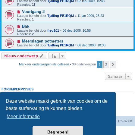
Laatste bericht door
Tjalling PE1RQM
«
02 feb 2009, 15:43
Reacties:
11
Voortgang 3
Laatste bericht door
Tjalling PE1RQM
«
11 jan 2009, 23:23
Reacties:
1
Blik
Laatste bericht door
fred101
«
06 dec 2008, 10:58
Reacties:
2
Meerslagen potmeters
Laatste bericht door
Tjalling PE1RQM
«
06 dec 2008, 10:38
Nieuw onderwerp
1
2
Volgende
Markeer onderwerpen als gelezen
• 38 onderwerpen
Ga naar
FORUMPERMISSIES
Je
kunt niet
nieuwe berichten plaatsen in dit forum
Je
kunt niet
reageren op onderwerpen in dit forum
Deze website maakt gebruik van cookies om de
Je
kunt niet
je eigen berichten wijzigen in dit forum
beste surfervaring te kunnen bieden.
Je
kunt niet
je eigen berichten verwijderen in dit forum
Je
kunt geen
bijlagen plaatsen in dit forum
Meer informatie
Forumoverzicht
Verwijder cookies
Alle tijden zijn
UTC+02:00
Begrepen!
Powered by
phpBB
® Forum Software © phpBB Limited