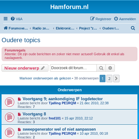
Hamforum.nl
V&A
Registreer
Aanmelden
Z
Forumoverzicht
Radio zendamateur, luisteramateur en elektronica zelfbouw
Elektronica en zelfbouw
Project "zelfbouw spectrum analyzer"
Oudere topics
o
Oudere topics
e
Forumregels
k
Attentie: Dit zijn oude berichten en zeker niet meer actueel! Gebruik dit enkel als
naslagwerk.
Zoek
Uitgebreid z
Nieuw onderwerp
1
2
Volgende
Markeer onderwerpen als gelezen
• 38 onderwerpen
Onderwerpen
Voortgang 9; aankondiging IF logdetector
Laatste bericht door
Tjalling PE1RQM
«
21 dec 2010, 22:38
Reacties:
7
Voortgang 8
Laatste bericht door
fred101
«
15 apr 2010, 22:12
Reacties:
3
sweepgenerator wel of niet aanpassen
Laatste bericht door
Tjalling PE1RQM
«
10 apr 2010, 00:18
Reacties:
2