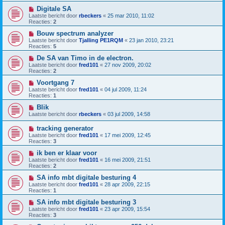
Digitale SA
Laatste bericht door
rbeckers
«
25 mar 2010, 11:02
Reacties:
2
Bouw spectrum analyzer
Laatste bericht door
Tjalling PE1RQM
«
23 jan 2010, 23:21
Reacties:
5
De SA van Timo in de electron.
Laatste bericht door
fred101
«
27 nov 2009, 20:02
Reacties:
2
Voortgang 7
Laatste bericht door
fred101
«
04 jul 2009, 11:24
Reacties:
1
Blik
Laatste bericht door
rbeckers
«
03 jul 2009, 14:58
tracking generator
Laatste bericht door
fred101
«
17 mei 2009, 12:45
Reacties:
3
ik ben er klaar voor
Laatste bericht door
fred101
«
16 mei 2009, 21:51
Reacties:
2
SA info mbt digitale besturing 4
Laatste bericht door
fred101
«
28 apr 2009, 22:15
Reacties:
1
SA info mbt digitale besturing 3
Laatste bericht door
fred101
«
23 apr 2009, 15:54
Reacties:
3