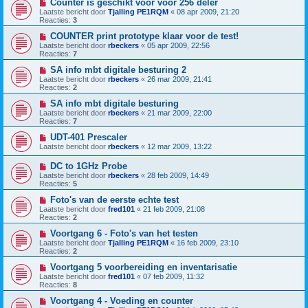
Counter is geschikt voor voor 256 deler
Laatste bericht door
Tjalling PE1RQM
«
08 apr 2009, 21:20
Reacties:
3
COUNTER print prototype klaar voor de test!
Laatste bericht door
rbeckers
«
05 apr 2009, 22:56
Reacties:
7
SA info mbt digitale besturing 2
Laatste bericht door
rbeckers
«
26 mar 2009, 21:41
Reacties:
2
SA info mbt digitale besturing
Laatste bericht door
rbeckers
«
21 mar 2009, 22:00
Reacties:
7
UDT-401 Prescaler
Laatste bericht door
rbeckers
«
12 mar 2009, 13:22
DC to 1GHz Probe
Laatste bericht door
rbeckers
«
28 feb 2009, 14:49
Reacties:
5
Foto's van de eerste echte test
Laatste bericht door
fred101
«
21 feb 2009, 21:08
Reacties:
2
Voortgang 6 - Foto's van het testen
Laatste bericht door
Tjalling PE1RQM
«
16 feb 2009, 23:10
Reacties:
2
Voortgang 5 voorbereiding en inventarisatie
Laatste bericht door
fred101
«
07 feb 2009, 11:32
Reacties:
8
Voortgang 4 - Voeding en counter