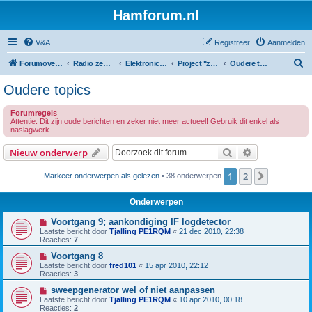
Hamforum.nl
V&A
Registreer
Aanmelden
Z
Forumoverzicht
Radio zendamateur, luisteramateur en elektronica zelfbouw
Elektronica en zelfbouw
Project "zelfbouw spectrum analyzer"
Oudere topics
o
Oudere topics
e
Forumregels
k
Attentie: Dit zijn oude berichten en zeker niet meer actueel! Gebruik dit enkel als
naslagwerk.
Zoek
Uitgebreid z
Nieuw onderwerp
1
2
Volgende
Markeer onderwerpen als gelezen
• 38 onderwerpen
Onderwerpen
Voortgang 9; aankondiging IF logdetector
Laatste bericht door
Tjalling PE1RQM
«
21 dec 2010, 22:38
Reacties:
7
Voortgang 8
Laatste bericht door
fred101
«
15 apr 2010, 22:12
Reacties:
3
sweepgenerator wel of niet aanpassen
Laatste bericht door
Tjalling PE1RQM
«
10 apr 2010, 00:18
Reacties:
2