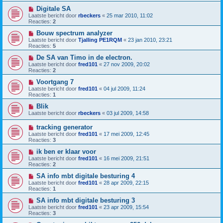
Digitale SA
Laatste bericht door
rbeckers
«
25 mar 2010, 11:02
Reacties:
2
Bouw spectrum analyzer
Laatste bericht door
Tjalling PE1RQM
«
23 jan 2010, 23:21
Reacties:
5
De SA van Timo in de electron.
Laatste bericht door
fred101
«
27 nov 2009, 20:02
Reacties:
2
Voortgang 7
Laatste bericht door
fred101
«
04 jul 2009, 11:24
Reacties:
1
Blik
Laatste bericht door
rbeckers
«
03 jul 2009, 14:58
tracking generator
Laatste bericht door
fred101
«
17 mei 2009, 12:45
Reacties:
3
ik ben er klaar voor
Laatste bericht door
fred101
«
16 mei 2009, 21:51
Reacties:
2
SA info mbt digitale besturing 4
Laatste bericht door
fred101
«
28 apr 2009, 22:15
Reacties:
1
SA info mbt digitale besturing 3
Laatste bericht door
fred101
«
23 apr 2009, 15:54
Reacties:
3