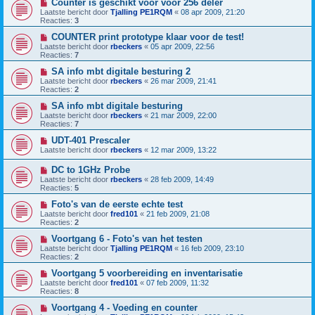
Counter is geschikt voor voor 256 deler
Laatste bericht door
Tjalling PE1RQM
«
08 apr 2009, 21:20
Reacties:
3
COUNTER print prototype klaar voor de test!
Laatste bericht door
rbeckers
«
05 apr 2009, 22:56
Reacties:
7
SA info mbt digitale besturing 2
Laatste bericht door
rbeckers
«
26 mar 2009, 21:41
Reacties:
2
SA info mbt digitale besturing
Laatste bericht door
rbeckers
«
21 mar 2009, 22:00
Reacties:
7
UDT-401 Prescaler
Laatste bericht door
rbeckers
«
12 mar 2009, 13:22
DC to 1GHz Probe
Laatste bericht door
rbeckers
«
28 feb 2009, 14:49
Reacties:
5
Foto's van de eerste echte test
Laatste bericht door
fred101
«
21 feb 2009, 21:08
Reacties:
2
Voortgang 6 - Foto's van het testen
Laatste bericht door
Tjalling PE1RQM
«
16 feb 2009, 23:10
Reacties:
2
Voortgang 5 voorbereiding en inventarisatie
Laatste bericht door
fred101
«
07 feb 2009, 11:32
Reacties:
8
Voortgang 4 - Voeding en counter