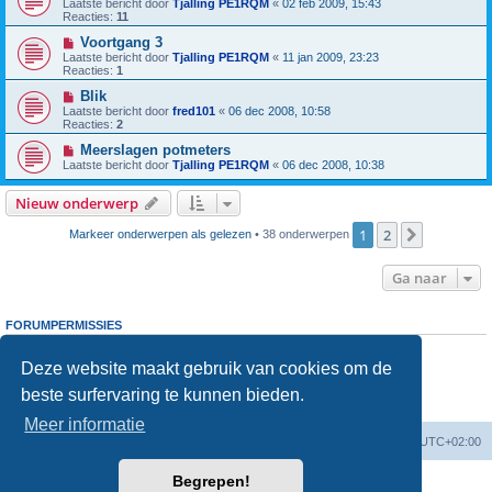
Laatste bericht door
Tjalling PE1RQM
«
02 feb 2009, 15:43
Reacties:
11
Voortgang 3
Laatste bericht door
Tjalling PE1RQM
«
11 jan 2009, 23:23
Reacties:
1
Blik
Laatste bericht door
fred101
«
06 dec 2008, 10:58
Reacties:
2
Meerslagen potmeters
Laatste bericht door
Tjalling PE1RQM
«
06 dec 2008, 10:38
Nieuw onderwerp
1
2
Volgende
Markeer onderwerpen als gelezen
• 38 onderwerpen
Ga naar
FORUMPERMISSIES
Je
kunt niet
nieuwe berichten plaatsen in dit forum
Je
kunt niet
reageren op onderwerpen in dit forum
Deze website maakt gebruik van cookies om de
Je
kunt niet
je eigen berichten wijzigen in dit forum
beste surfervaring te kunnen bieden.
Je
kunt niet
je eigen berichten verwijderen in dit forum
Je
kunt geen
bijlagen plaatsen in dit forum
Meer informatie
Forumoverzicht
Verwijder cookies
Alle tijden zijn
UTC+02:00
Begrepen!
Powered by
phpBB
® Forum Software © phpBB Limited