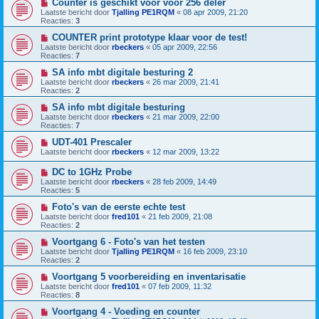
Counter is geschikt voor voor 256 deler
Laatste bericht door
Tjalling PE1RQM
«
08 apr 2009, 21:20
Reacties:
3
COUNTER print prototype klaar voor de test!
Laatste bericht door
rbeckers
«
05 apr 2009, 22:56
Reacties:
7
SA info mbt digitale besturing 2
Laatste bericht door
rbeckers
«
26 mar 2009, 21:41
Reacties:
2
SA info mbt digitale besturing
Laatste bericht door
rbeckers
«
21 mar 2009, 22:00
Reacties:
7
UDT-401 Prescaler
Laatste bericht door
rbeckers
«
12 mar 2009, 13:22
DC to 1GHz Probe
Laatste bericht door
rbeckers
«
28 feb 2009, 14:49
Reacties:
5
Foto's van de eerste echte test
Laatste bericht door
fred101
«
21 feb 2009, 21:08
Reacties:
2
Voortgang 6 - Foto's van het testen
Laatste bericht door
Tjalling PE1RQM
«
16 feb 2009, 23:10
Reacties:
2
Voortgang 5 voorbereiding en inventarisatie
Laatste bericht door
fred101
«
07 feb 2009, 11:32
Reacties:
8
Voortgang 4 - Voeding en counter