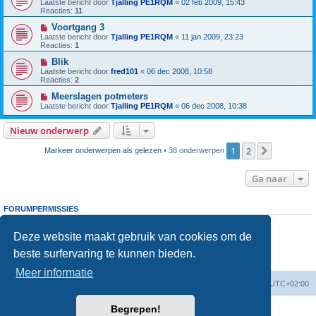
Laatste bericht door
Tjalling PE1RQM
«
02 feb 2009, 15:43
Reacties:
11
Voortgang 3
Laatste bericht door
Tjalling PE1RQM
«
11 jan 2009, 23:23
Reacties:
1
Blik
Laatste bericht door
fred101
«
06 dec 2008, 10:58
Reacties:
2
Meerslagen potmeters
Laatste bericht door
Tjalling PE1RQM
«
06 dec 2008, 10:38
Nieuw onderwerp
1
2
Volgende
Markeer onderwerpen als gelezen
• 38 onderwerpen
Ga naar
FORUMPERMISSIES
Je
kunt niet
nieuwe berichten plaatsen in dit forum
Je
kunt niet
reageren op onderwerpen in dit forum
Deze website maakt gebruik van cookies om de
Je
kunt niet
je eigen berichten wijzigen in dit forum
beste surfervaring te kunnen bieden.
Je
kunt niet
je eigen berichten verwijderen in dit forum
Je
kunt geen
bijlagen plaatsen in dit forum
Meer informatie
Forumoverzicht
Verwijder cookies
Alle tijden zijn
UTC+02:00
Begrepen!
Powered by
phpBB
® Forum Software © phpBB Limited