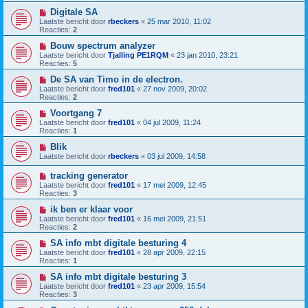
Digitale SA
Laatste bericht door
rbeckers
«
25 mar 2010, 11:02
Reacties:
2
Bouw spectrum analyzer
Laatste bericht door
Tjalling PE1RQM
«
23 jan 2010, 23:21
Reacties:
5
De SA van Timo in de electron.
Laatste bericht door
fred101
«
27 nov 2009, 20:02
Reacties:
2
Voortgang 7
Laatste bericht door
fred101
«
04 jul 2009, 11:24
Reacties:
1
Blik
Laatste bericht door
rbeckers
«
03 jul 2009, 14:58
tracking generator
Laatste bericht door
fred101
«
17 mei 2009, 12:45
Reacties:
3
ik ben er klaar voor
Laatste bericht door
fred101
«
16 mei 2009, 21:51
Reacties:
2
SA info mbt digitale besturing 4
Laatste bericht door
fred101
«
28 apr 2009, 22:15
Reacties:
1
SA info mbt digitale besturing 3
Laatste bericht door
fred101
«
23 apr 2009, 15:54
Reacties:
3