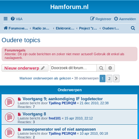
Hamforum.nl
V&A
Registreer
Aanmelden
Z
Forumoverzicht
Radio zendamateur, luisteramateur en elektronica zelfbouw
Elektronica en zelfbouw
Project "zelfbouw spectrum analyzer"
Oudere topics
o
Oudere topics
e
Forumregels
k
Attentie: Dit zijn oude berichten en zeker niet meer actueel! Gebruik dit enkel als
naslagwerk.
Zoek
Uitgebreid z
Nieuw onderwerp
1
2
Volgende
Markeer onderwerpen als gelezen
• 38 onderwerpen
Onderwerpen
Voortgang 9; aankondiging IF logdetector
Laatste bericht door
Tjalling PE1RQM
«
21 dec 2010, 22:38
Reacties:
7
Voortgang 8
Laatste bericht door
fred101
«
15 apr 2010, 22:12
Reacties:
3
sweepgenerator wel of niet aanpassen
Laatste bericht door
Tjalling PE1RQM
«
10 apr 2010, 00:18
Reacties:
2