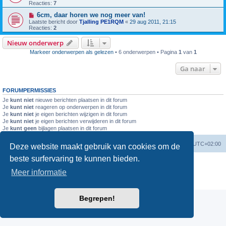
Reacties:
7
6cm, daar horen we nog meer van!
Laatste bericht door
Tjalling PE1RQM
«
29 aug 2011, 21:15
Reacties:
2
Nieuw onderwerp
Markeer onderwerpen als gelezen
• 6 onderwerpen • Pagina
1
van
1
Ga naar
FORUMPERMISSIES
Je
kunt niet
nieuwe berichten plaatsen in dit forum
Je
kunt niet
reageren op onderwerpen in dit forum
Je
kunt niet
je eigen berichten wijzigen in dit forum
Je
kunt niet
je eigen berichten verwijderen in dit forum
Je
kunt geen
bijlagen plaatsen in dit forum
Forumoverzicht
Verwijder cookies
Alle tijden zijn
UTC+02:00
Deze website maakt gebruik van cookies om de
beste surfervaring te kunnen bieden.
Powered by
phpBB
® Forum Software © phpBB Limited
Nederlandse vertaling door
phpBB.nl
.
Meer informatie
Privacy
|
Gebruikersvoorwaarden
Begrepen!