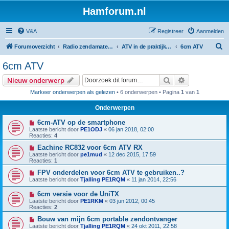
Hamforum.nl
V&A
Registreer
Aanmelden
Z
Forumoverzicht
Radio zendamateur, luisteramateur en elektronica zelfbouw
ATV in de praktijk en zelfbouw
6cm ATV
o
6cm ATV
e
Zoek
Uitgebreid z
Nieuw onderwerp
k
Markeer onderwerpen als gelezen
• 6 onderwerpen • Pagina
1
van
1
Onderwerpen
6cm-ATV op de smartphone
Laatste bericht door
PE1ODJ
«
06 jan 2018, 02:00
Reacties:
4
Eachine RC832 voor 6cm ATV RX
Laatste bericht door
pe1mud
«
12 dec 2015, 17:59
Reacties:
1
FPV onderdelen voor 6cm ATV te gebruiken..?
Laatste bericht door
Tjalling PE1RQM
«
11 jan 2014, 22:56
6cm versie voor de UniTX
Laatste bericht door
PE1RKM
«
03 jun 2012, 00:45
Reacties:
2
Bouw van mijn 6cm portable zendontvanger
Laatste bericht door
Tjalling PE1RQM
«
24 okt 2011, 22:58