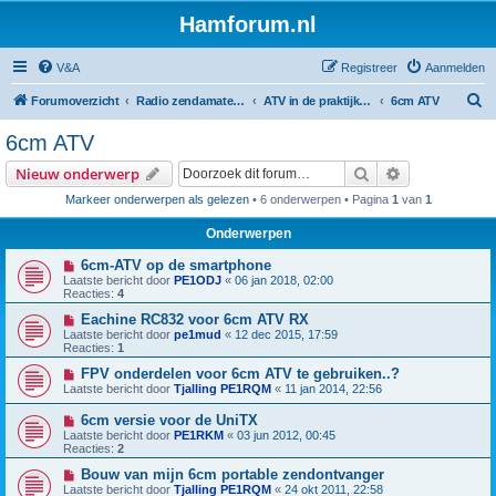
Hamforum.nl
V&A
Registreer
Aanmelden
Z
Forumoverzicht
Radio zendamateur, luisteramateur en elektronica zelfbouw
ATV in de praktijk en zelfbouw
6cm ATV
o
6cm ATV
e
Zoek
Uitgebreid z
Nieuw onderwerp
k
Markeer onderwerpen als gelezen
• 6 onderwerpen • Pagina
1
van
1
Onderwerpen
6cm-ATV op de smartphone
Laatste bericht door
PE1ODJ
«
06 jan 2018, 02:00
Reacties:
4
Eachine RC832 voor 6cm ATV RX
Laatste bericht door
pe1mud
«
12 dec 2015, 17:59
Reacties:
1
FPV onderdelen voor 6cm ATV te gebruiken..?
Laatste bericht door
Tjalling PE1RQM
«
11 jan 2014, 22:56
6cm versie voor de UniTX
Laatste bericht door
PE1RKM
«
03 jun 2012, 00:45
Reacties:
2
Bouw van mijn 6cm portable zendontvanger
Laatste bericht door
Tjalling PE1RQM
«
24 okt 2011, 22:58