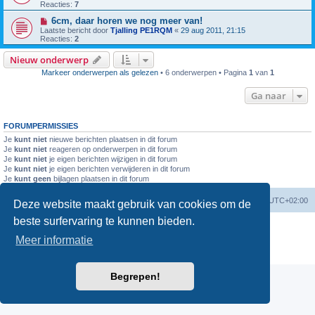
Reacties:
7
6cm, daar horen we nog meer van!
Laatste bericht door
Tjalling PE1RQM
«
29 aug 2011, 21:15
Reacties:
2
Nieuw onderwerp
Markeer onderwerpen als gelezen
• 6 onderwerpen • Pagina
1
van
1
Ga naar
FORUMPERMISSIES
Je
kunt niet
nieuwe berichten plaatsen in dit forum
Je
kunt niet
reageren op onderwerpen in dit forum
Je
kunt niet
je eigen berichten wijzigen in dit forum
Je
kunt niet
je eigen berichten verwijderen in dit forum
Je
kunt geen
bijlagen plaatsen in dit forum
Forumoverzicht
Verwijder cookies
Alle tijden zijn
UTC+02:00
Deze website maakt gebruik van cookies om de
beste surfervaring te kunnen bieden.
Powered by
phpBB
® Forum Software © phpBB Limited
Nederlandse vertaling door
phpBB.nl
.
Meer informatie
Privacy
|
Gebruikersvoorwaarden
Begrepen!