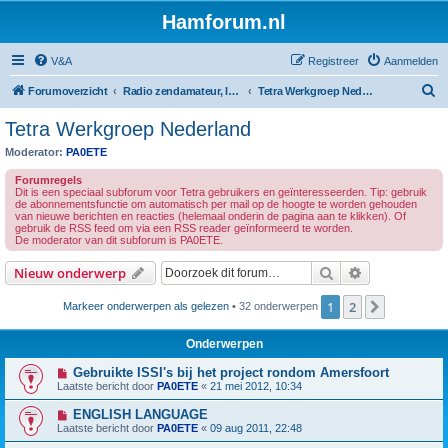
Hamforum.nl
V&A
Registreer
Aanmelden
Z
Forumoverzicht
Radio zendamateur, luisteramateur en elektronica zelfbouw
Tetra Werkgroep Nederland
o
Tetra Werkgroep Nederland
e
Moderator:
PA0ETE
k
Forumregels
Dit is een speciaal subforum voor Tetra gebruikers en geïnteresseerden. Tip: gebruik
de abonnementsfunctie om automatisch per mail op de hoogte te worden gehouden
van nieuwe berichten en reacties (helemaal onderin de pagina aan te klikken). Of
gebruik de RSS feed om via een RSS reader geïnformeerd te worden.
De moderator van dit subforum is PA0ETE.
Zoek
Uitgebreid z
Nieuw onderwerp
1
2
Volgende
Markeer onderwerpen als gelezen
• 32 onderwerpen
Onderwerpen
Gebruikte ISSI's bij het project rondom Amersfoort
Laatste bericht door
PA0ETE
«
21 mei 2012, 10:34
ENGLISH LANGUAGE
Laatste bericht door
PA0ETE
«
09 aug 2011, 22:48