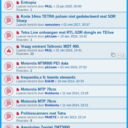
Entropia
Laatste bericht door
PA1L
«
15 jan 2020, 00:00
Reacties:
1
Korte 14ms TETRA pulsen niet gedetecteerd met SDR
Sharp
Laatste bericht door
ramusters
«
01 mei 2017, 20:57
Tetra Live ontvangen met RTL-SDR dongle en TElive
Laatste bericht door
pb1sam
«
19 dec 2016, 10:42
Reacties:
1
Vraag omtrent Teltronic MDT 400.
Laatste bericht door
PA1L
«
01 okt 2016, 14:41
Reacties:
22
1
2
Motorola MTM800 PEI data
Laatste bericht door
pb1sam
«
02 mei 2016, 07:53
Reacties:
2
frequentie,s fc twente stewards
Laatste bericht door
Erik38
«
18 mei 2014, 20:33
Motorola MTP 70cm
Laatste bericht door
Robberta
«
11 mei 2014, 23:28
Motorola MTP 70cm
Laatste bericht door
Robberta
«
11 mei 2014, 23:21
Politiescanners met Tetra
Laatste bericht door
PA0ETE
«
16 okt 2013, 22:14
Reacties:
8
Aansluiten Zenitel ZMT5000