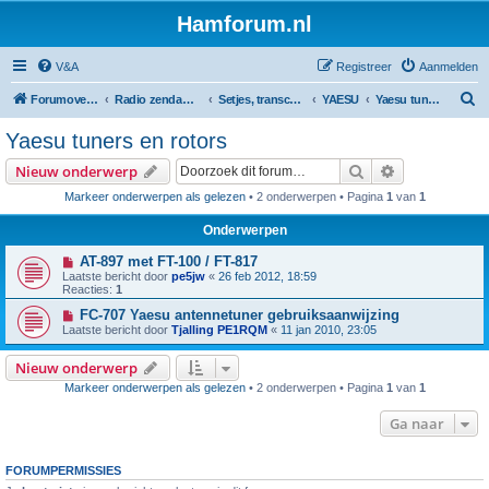
Hamforum.nl
V&A
Registreer
Aanmelden
Z
Forumoverzicht
Radio zendamateur, luisteramateur en elektronica zelfbouw
Setjes, transceivers, portofoons, ontvangers, mods, tips, etc
YAESU
Yaesu tuners en rotors
o
Yaesu tuners en rotors
e
Zoek
Uitgebreid z
Nieuw onderwerp
k
Markeer onderwerpen als gelezen
• 2 onderwerpen • Pagina
1
van
1
Onderwerpen
AT-897 met FT-100 / FT-817
Laatste bericht door
pe5jw
«
26 feb 2012, 18:59
Reacties:
1
FC-707 Yaesu antennetuner gebruiksaanwijzing
Laatste bericht door
Tjalling PE1RQM
«
11 jan 2010, 23:05
Nieuw onderwerp
Markeer onderwerpen als gelezen
• 2 onderwerpen • Pagina
1
van
1
Ga naar
FORUMPERMISSIES