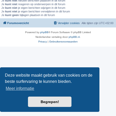
Je
kunt niet
nieuwe berichten plaatsen in dit forum
Je
kunt niet
reageren op onderwerpen in dit forum
Je
kunt niet
je eigen berichten wijzigen in dit forum
Je
kunt niet
je eigen berichten verwijderen in dit forum
Je
kunt geen
bijlagen plaatsen in dit forum
Forumoverzicht
Verwijder cookies
Alle tijden zijn
UTC+02:00
Powered by
phpBB
® Forum Software © phpBB Limited
Nederlandse vertaling door
phpBB.nl
.
Privacy
|
Gebruikersvoorwaarden
Deze website maakt gebruik van cookies om de
beste surfervaring te kunnen bieden.
Meer informatie
Begrepen!