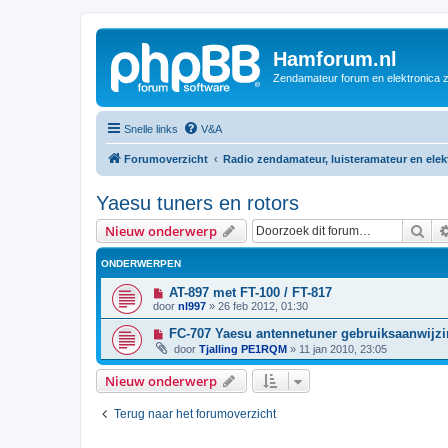
Hamforum.nl
Zendamateur forum en elektronica 
Snelle links
V&A
Forumoverzicht
Radio zendamateur, luisteramateur en ele
Yaesu tuners en rotors
Zoe
Nieuw onderwerp
ONDERWERPEN
AT-897 met FT-100 / FT-817
door
nl997
»
26 feb 2012, 01:30
FC-707 Yaesu antennetuner gebruiksaanwijz
door
Tjalling PE1RQM
»
11 jan 2010, 23:05
Nieuw onderwerp
Terug naar het forumoverzicht