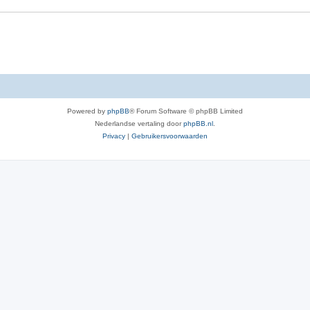
e
i
s
e
s
Powered by
phpBB
® Forum Software © phpBB Limited
Nederlandse vertaling door
phpBB.nl
.
Privacy
|
Gebruikersvoorwaarden