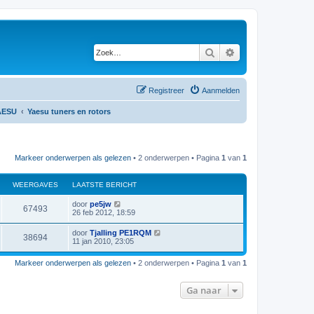
Zoek
Uitgebreid zoeken
Registreer
Aanmelden
AESU
Yaesu tuners en rotors
Markeer onderwerpen als gelezen
• 2 onderwerpen • Pagina
1
van
1
WEERGAVES
LAATSTE BERICHT
L
door
pe5jw
W
67493
a
26 feb 2012, 18:59
a
e
t
L
door
Tjalling PE1RQM
W
38694
s
a
11 jan 2010, 23:05
e
t
a
e
e
t
r
b
Markeer onderwerpen als gelezen
• 2 onderwerpen • Pagina
1
van
1
s
e
e
t
r
g
e
i
Ga naar
r
b
c
a
e
h
r
g
t