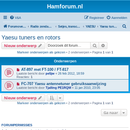
Hamforum.nl
V&A
Registreer
Aanmelden
Z
Forumoverzicht
Radio zendamateur, luisteramateur en elektronica zelfbouw
Setjes, transceivers, portofoons, ontvangers, mods, tips, etc
YAESU
Yaesu tuners en rotors
o
Yaesu tuners en rotors
e
Zoek
Uitgebreid z
Nieuw onderwerp
k
Markeer onderwerpen als gelezen
• 2 onderwerpen • Pagina
1
van
1
Onderwerpen
AT-897 met FT-100 / FT-817
Laatste bericht door
pe5jw
«
26 feb 2012, 18:59
Reacties:
1
FC-707 Yaesu antennetuner gebruiksaanwijzing
Laatste bericht door
Tjalling PE1RQM
«
11 jan 2010, 23:05
Nieuw onderwerp
Markeer onderwerpen als gelezen
• 2 onderwerpen • Pagina
1
van
1
Ga naar
FORUMPERMISSIES