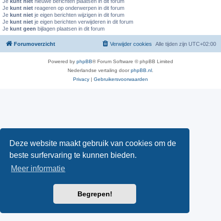
Je
kunt niet
nieuwe berichten plaatsen in dit forum
Je
kunt niet
reageren op onderwerpen in dit forum
Je
kunt niet
je eigen berichten wijzigen in dit forum
Je
kunt niet
je eigen berichten verwijderen in dit forum
Je
kunt geen
bijlagen plaatsen in dit forum
Forumoverzicht
Verwijder cookies
Alle tijden zijn
UTC+02:00
Powered by
phpBB
® Forum Software © phpBB Limited
Nederlandse vertaling door
phpBB.nl
.
Privacy
|
Gebruikersvoorwaarden
Deze website maakt gebruik van cookies om de
beste surfervaring te kunnen bieden.
Meer informatie
Begrepen!