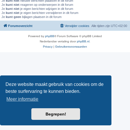
Je
kunt niet
nieuwe berichten plaatsen in dit forum
Je
kunt niet
reageren op onderwerpen in dit forum
Je
kunt niet
je eigen berichten wijzigen in dit forum
Je
kunt niet
je eigen berichten verwijderen in dit forum
Je
kunt geen
bijlagen plaatsen in dit forum
Forumoverzicht
Verwijder cookies
Alle tijden zijn
UTC+02:00
Powered by
phpBB
® Forum Software © phpBB Limited
Nederlandse vertaling door
phpBB.nl
.
Privacy
|
Gebruikersvoorwaarden
Deze website maakt gebruik van cookies om de
beste surfervaring te kunnen bieden.
Meer informatie
Begrepen!