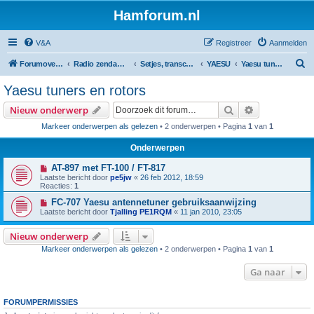
Hamforum.nl
V&A
Registreer
Aanmelden
Z
Forumoverzicht
Radio zendamateur, luisteramateur en elektronica zelfbouw
Setjes, transceivers, portofoons, ontvangers, mods, tips, etc
YAESU
Yaesu tuners en rotors
o
Yaesu tuners en rotors
e
Zoek
Uitgebreid z
Nieuw onderwerp
k
Markeer onderwerpen als gelezen
• 2 onderwerpen • Pagina
1
van
1
Onderwerpen
AT-897 met FT-100 / FT-817
Laatste bericht door
pe5jw
«
26 feb 2012, 18:59
Reacties:
1
FC-707 Yaesu antennetuner gebruiksaanwijzing
Laatste bericht door
Tjalling PE1RQM
«
11 jan 2010, 23:05
Nieuw onderwerp
Markeer onderwerpen als gelezen
• 2 onderwerpen • Pagina
1
van
1
Ga naar
FORUMPERMISSIES